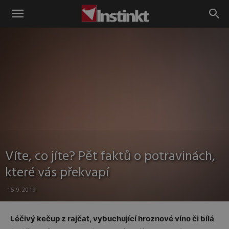
Instinkt
Víte, co jíte? Pět faktů o potravinách,
které vás překvapí
15.9.2019
Léčivý kečup z rajčat, vybuchující hroznové víno či bílá