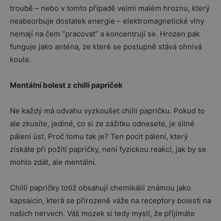
troubě – nebo v tomto případě velmi malém hroznu, který
neabsorbuje dostatek energie – elektromagnetické vlny
nemají na čem “pracovat” a koncentrují se. Hrozen pak
funguje jako anténa, ze které se postupně stává ohnivá
koule.
Mentální bolest z chilli papriček
Ne každý má odvahu vyzkoušet chilli papričku. Pokud to
ale zkusíte, jediné, co si ze zážitku odnesete, je silné
pálení úst. Proč tomu tak je? Ten pocit pálení, který
získáte při požití papričky, není fyzickou reakcí, jak by se
mohlo zdát, ale mentální.
Chilli papričky totiž obsahují chemikálii známou jako
kapsaicin, která se přirozeně váže na receptory bolesti na
našich nervech. Váš mozek si tedy myslí, že přijímáte