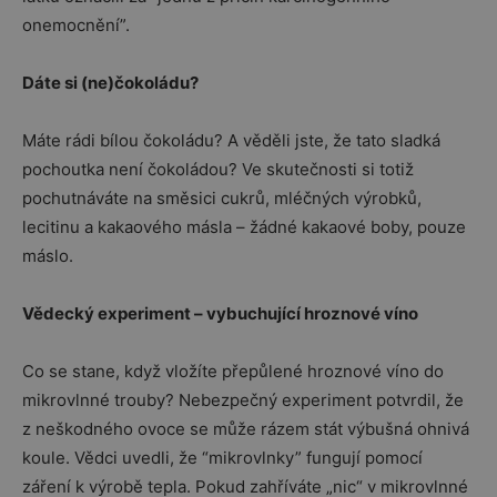
onemocnění”.
Dáte si (ne)čokoládu?
Máte rádi bílou čokoládu? A věděli jste, že tato sladká
pochoutka není čokoládou? Ve skutečnosti si totiž
pochutnáváte na směsici cukrů, mléčných výrobků,
lecitinu a kakaového másla – žádné kakaové boby, pouze
máslo.
Vědecký experiment – vybuchující hroznové víno
Co se stane, když vložíte přepůlené hroznové víno do
mikrovlnné trouby? Nebezpečný experiment potvrdil, že
z neškodného ovoce se může rázem stát výbušná ohnivá
koule. Vědci uvedli, že “mikrovlnky” fungují pomocí
záření k výrobě tepla. Pokud zahříváte „nic“ v mikrovlnné