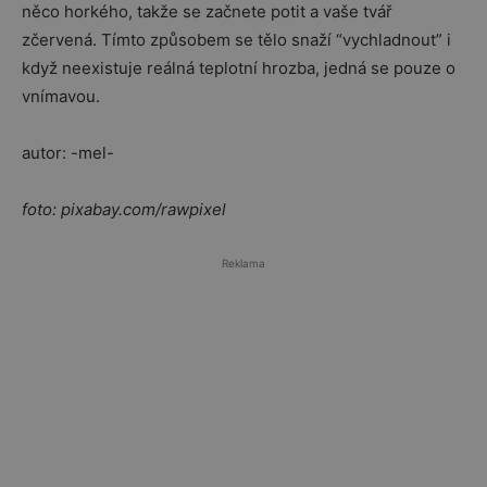
něco horkého, takže se začnete potit a vaše tvář
zčervená. Tímto způsobem se tělo snaží “vychladnout” i
když neexistuje reálná teplotní hrozba, jedná se pouze o
vnímavou.
autor: -mel-
foto: pixabay.com/rawpixel
Reklama