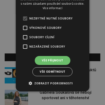
s našimi zásadami používání souborů cookie.
Více informací
Redakce
NEZBYTNĚ NUTNÉ SOUBORY
VÝKONOVÉ SOUBORY
Redakce magazínu Instinkt.
SOUBORY CÍLENÍ
NEZAŘAZENÉ SOUBORY
SOUVISEJÍCÍ ČLÁNKY
VŠE PŘIJMOUT
Soutěž o set praktických produktů
VŠE ODMÍTNOUT
značky FIXED
ZOBRAZIT PODROBNOSTI
Gabriela Soukalová se nebojí
sportovat ani v těhotenství