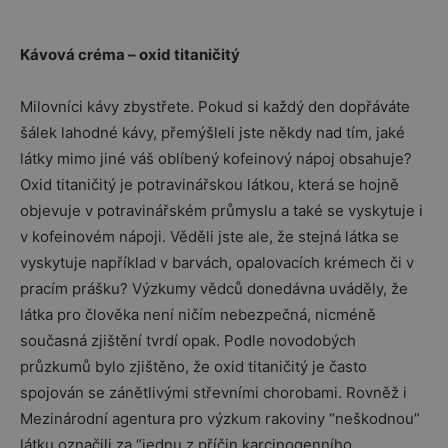
Kávová créma – oxid titaničitý
Milovníci kávy zbystřete. Pokud si každý den dopřáváte
šálek lahodné kávy, přemýšleli jste někdy nad tím, jaké
látky mimo jiné váš oblíbený kofeinový nápoj obsahuje?
Oxid titaničitý je potravinářskou látkou, která se hojně
objevuje v potravinářském průmyslu a také se vyskytuje i
v kofeinovém nápoji. Věděli jste ale, že stejná látka se
vyskytuje například v barvách, opalovacích krémech či v
pracím prášku? Výzkumy vědců donedávna uváděly, že
látka pro člověka není ničím nebezpečná, nicméně
současná zjištění tvrdí opak. Podle novodobých
průzkumů bylo zjištěno, že oxid titaničitý je často
spojován se zánětlivými střevními chorobami. Rovněž i
Mezinárodní agentura pro výzkum rakoviny “neškodnou”
látku označili za “jednu z příčin karcinogenního