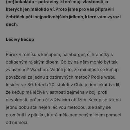
(ne)čokoláda – potraviny, které mají vlastnosti, o
kterých jen málokdo ví. Proto jsme pro vás připravili
žebříček pěti nejpodivnějších jídlech, které vám vyrazí
dech.
Léčivý kečup
Párek v rohlíku s kečupem, hamburger, či hranolky s
oblíbeným rajským dipem. Co by na něm mohlo být tak
zvláštního? Všechno. Věděli jste, že minulosti se kečup
považoval za jednu z ozdravných metod? Podle webu
Insider ve 30. letech 20. století v Ohiu jeden lékař tvrdil,
že kečup má léčivé vlastnosti zejména v boji proti
nevolnosti, průjmu či zažívacím obtížím. Kečup se tak na
jednu dobu stal nejen léčivou metodou, ale záhy se
proměnil i v pilulku, která měla nemocným lidem pomoci
od nemoci.