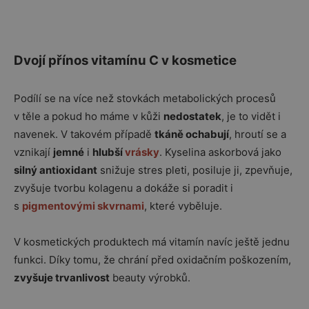
Dvojí přínos vitamínu C v kosmetice
Podílí se na více než stovkách metabolických procesů
v těle a pokud ho máme v kůži
nedostatek
, je to vidět i
navenek. V takovém případě
tkáně ochabují
, hroutí se a
vznikají
jemné
i
hlubší
vrásky
. Kyselina askorbová jako
silný antioxidant
snižuje stres pleti, posiluje ji, zpevňuje,
zvyšuje tvorbu kolagenu a dokáže si poradit i
s
pigmentovými skvrnami
, které vyběluje.
V kosmetických produktech má vitamín navíc ještě jednu
funkci. Díky tomu, že chrání před oxidačním poškozením,
zvyšuje trvanlivost
beauty výrobků.