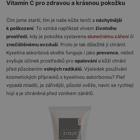
Vitamín C pro zdravou a krásnou pokožku
Čím jsme starší, tím je naše kůže tenčí a
náchylnější
k poškození
. To vzniká například vlivem
životního
prostředí
, kdy je pokožka vystavena
slunečnímu záření
či
znečištěnému ovzduší
. Proto je tak důležité ji chránit.
Kyselina askorbová skvěle funguje i jako
prevence
, neboť
zvyšuje účinek prostředků pro
opalování
a kůži chrání
před působením
volných radikálů
. Výsledek používání
kosmetických přípravků s kyselinou askorbovou? Pleť
vypadá mladší, je zářivější, působí svěže, navíc se rychleji
hojí a je chráněná před vznikem zánětů.