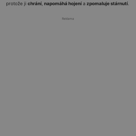
protože ji
chrání
,
napomáhá hojení
a
zpomaluje stárnutí
.
Reklama