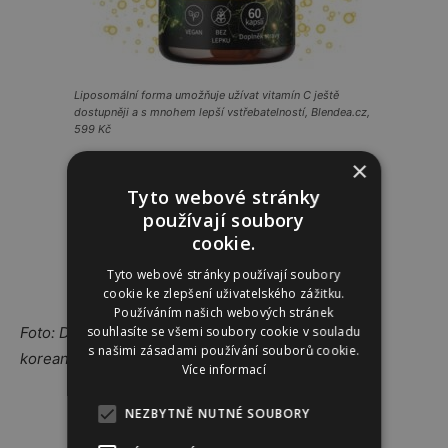
Liposomální forma umožňuje užívat vitamín C ještě
dostupněji a s mnohem lepší vstřebatelností, Blendea.cz,
599 Kč
×
Tyto webové stránky
používají soubory
cookie.
Tyto webové stránky používají soubory
cookie ke zlepšení uživatelského zážitku.
Používáním našich webových stránek
souhlasíte se všemi soubory cookie v souladu
Foto: Depositphotos, archiv firem, zdroj:
s našimi zásadami používání souborů cookie.
koreankosmetik.cz, vogue.de, kosmetikfuchs.de
Více informací
Reklama
NEZBYTNĚ NUTNÉ SOUBORY