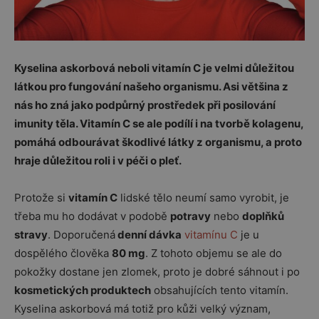
Kyselina askorbová neboli vitamín C je velmi důležitou
látkou pro fungování našeho organismu. Asi většina z
nás ho zná jako podpůrný prostředek při posilování
imunity těla. Vitamín C se ale podílí i na tvorbě kolagenu,
pomáhá odbourávat škodlivé látky z organismu, a proto
hraje důležitou roli i v péči o pleť.
Protože si
vitamín C
lidské tělo neumí samo vyrobit, je
třeba mu ho dodávat v podobě
potravy
nebo
doplňků
stravy
. Doporučená
denní dávka
vitamínu C
je u
dospělého člověka
80 mg
. Z tohoto objemu se ale do
pokožky dostane jen zlomek, proto je dobré sáhnout i po
kosmetických produktech
obsahujících tento vitamín.
Kyselina askorbová má totiž pro kůži velký význam,