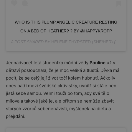
WHO IS THIS PLUMP ANGELIC CREATURE RESTING
ON A BED OF HEATHER? ? BY @HAPPYKROPP
A POST SHARED BY
HELENE THYRSTED (SHE/HER)
(@_CHUBBYDANE) ON
Jednadvacetiletá studentka módní vědy
Pauline
už v
dětství poslouchala, že je moc veliká a tlustá. Dívka má
pocit, že se celý její život točí kolem hubnutí. Ačkoliv
dnes patří mezi švédské aktivistky, uvnitř si stále není
jistá sebe samou. Velmi touží po tom, aby své tělo
milovala takové jaké je, ale přitom se nemůže zbavit
starých vzorců sebenenávisti, myšlenek na dietu a
přejídání.