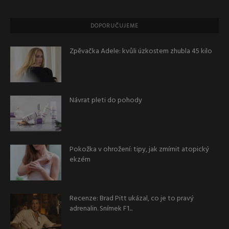
DOPORUČUJEME
Zpěvačka Adele: kvůli úzkostem zhubla 45 kilo
Návrat pleti do pohody
Pokožka v ohrožení: tipy, jak zmírnit atopický
ekzém
Recenze: Brad Pitt ukázal, co je to pravý
adrenalin. Snímek F1...