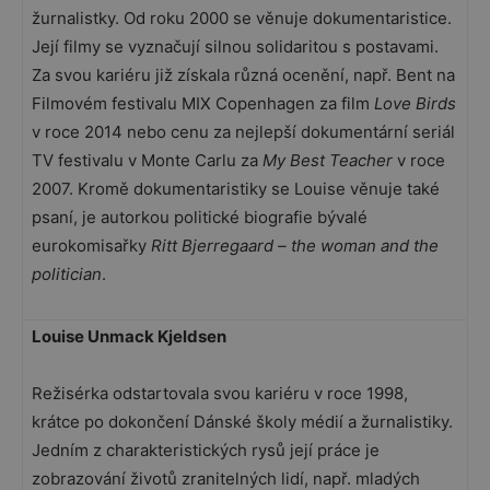
žurnalistky. Od roku 2000 se věnuje dokumentaristice.
Její filmy se vyznačují silnou solidaritou s postavami.
Za svou kariéru již získala různá ocenění, např. Bent na
Filmovém festivalu MIX Copenhagen za film
Love Birds
v roce 2014 nebo cenu za nejlepší dokumentární seriál
TV festivalu v Monte Carlu za
My Best Teacher
v roce
2007. Kromě dokumentaristiky se Louise věnuje také
psaní, je autorkou politické biografie bývalé
eurokomisařky
Ritt Bjerregaard – the woman and the
politician
.
Louise Unmack Kjeldsen
Režisérka odstartovala svou kariéru v roce 1998,
krátce po dokončení Dánské školy médií a žurnalistiky.
Jedním z charakteristických rysů její práce je
zobrazování životů zranitelných lidí, např. mladých