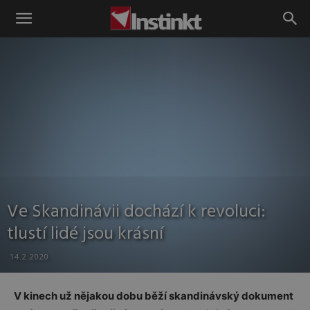
Instinkt
Ve Skandinávii dochází k revoluci:
tlustí lidé jsou krásní
14.2.2020
V kinech už nějakou dobu běží skandinávský dokument