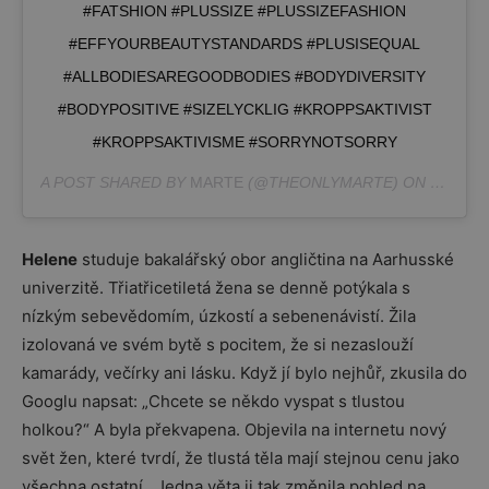
#FATSHION #PLUSSIZE #PLUSSIZEFASHION
#EFFYOURBEAUTYSTANDARDS #PLUSISEQUAL
#ALLBODIESAREGOODBODIES #BODYDIVERSITY
#BODYPOSITIVE #SIZELYCKLIG #KROPPSAKTIVIST
#KROPPSAKTIVISME #SORRYNOTSORRY
A POST SHARED BY
MARTE
(@THEONLYMARTE) ON
NOV 14,
Helene
studuje bakalářský obor angličtina na Aarhusské
univerzitě. Třiatřicetiletá žena se denně potýkala s
nízkým sebevědomím, úzkostí a sebenenávistí. Žila
izolovaná ve svém bytě s pocitem, že si nezaslouží
kamarády, večírky ani lásku. Když jí bylo nejhůř, zkusila do
Googlu napsat: „Chcete se někdo vyspat s tlustou
holkou?“ A byla překvapena. Objevila na internetu nový
svět žen, které tvrdí, že tlustá těla mají stejnou cenu jako
všechna ostatní. Jedna věta ji tak změnila pohled na