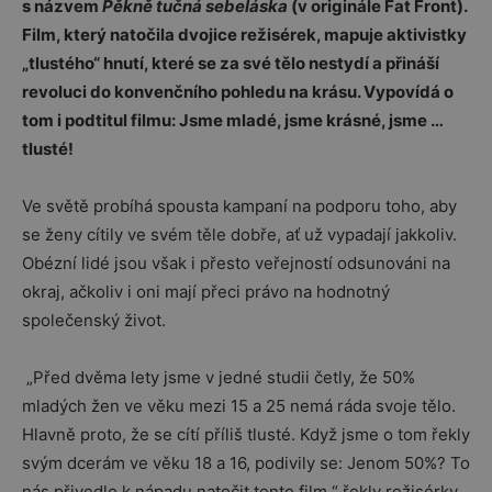
s názvem
Pěkně tučná sebeláska
(v originále Fat Front).
Film, který natočila dvojice režisérek, mapuje aktivistky
„tlustého“ hnutí, které se za své tělo nestydí a přináší
revoluci do konvenčního pohledu na krásu. Vypovídá o
tom i podtitul filmu: Jsme mladé, jsme krásné, jsme …
tlusté!
Ve světě probíhá spousta kampaní na podporu toho, aby
se ženy cítily ve svém těle dobře, ať už vypadají jakkoliv.
Obézní lidé jsou však i přesto veřejností odsunováni na
okraj, ačkoliv i oni mají přeci právo na hodnotný
společenský život.
„Před dvěma lety jsme v jedné studii četly, že 50%
mladých žen ve věku mezi 15 a 25 nemá ráda svoje tělo.
Hlavně proto, že se cítí příliš tlusté. Když jsme o tom řekly
svým dcerám ve věku 18 a 16, podivily se: Jenom 50%? To
nás přivedlo k nápadu natočit tento film,“ řekly režisérky