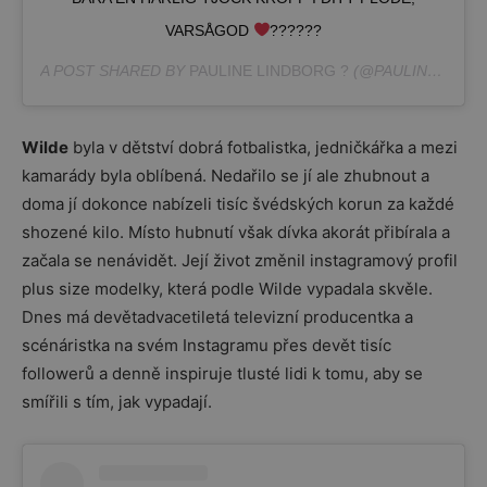
VARSÅGOD
??????
A POST SHARED BY
PAULINE LINDBORG ?
(@PAULINELINDBORG) ON
Wilde
byla v dětství dobrá fotbalistka, jedničkářka a mezi
kamarády byla oblíbená. Nedařilo se jí ale zhubnout a
doma jí dokonce nabízeli tisíc švédských korun za každé
shozené kilo. Místo hubnutí však dívka akorát přibírala a
začala se nenávidět. Její život změnil instagramový profil
plus size modelky, která podle Wilde vypadala skvěle.
Dnes má devětadvacetiletá televizní producentka a
scénáristka na svém Instagramu přes devět tisíc
followerů a denně inspiruje tlusté lidi k tomu, aby se
smířili s tím, jak vypadají.