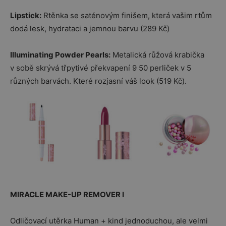
Lipstick:
Rtěnka se saténovým finišem, která vašim rtům
dodá lesk, hydrataci a jemnou barvu (289 Kč)
Illuminating Powder Pearls:
Metalická růžová krabička
v sobě skrývá třpytivé překvapení 9 50 perliček v 5
různých barvách. Které rozjasní váš look (519 Kč).
MIRACLE MAKE-UP REMOVER I
Odličovací utěrka Human + kind jednoduchou, ale velmi