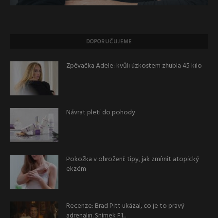
DOPORUČUJEME
Zpěvačka Adele: kvůli úzkostem zhubla 45 kilo
Návrat pleti do pohody
Pokožka v ohrožení: tipy, jak zmírnit atopický
ekzém
Recenze: Brad Pitt ukázal, co je to pravý
adrenalin. Snímek F1...