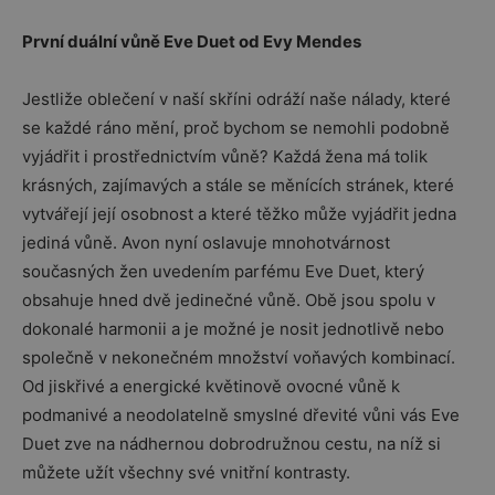
První duální vůně Eve Duet od Evy Mendes
Jestliže oblečení v naší skříni odráží naše nálady, které
se každé ráno mění, proč bychom se nemohli podobně
vyjádřit i prostřednictvím vůně? Každá žena má tolik
krásných, zajímavých a stále se měnících stránek, které
vytvářejí její osobnost a které těžko může vyjádřit jedna
jediná vůně. Avon nyní oslavuje mnohotvárnost
současných žen uvedením parfému Eve Duet, který
obsahuje hned dvě jedinečné vůně. Obě jsou spolu v
dokonalé harmonii a je možné je nosit jednotlivě nebo
společně v nekonečném množství voňavých kombinací.
Od jiskřivé a energické květinově ovocné vůně k
podmanivé a neodolatelně smyslné dřevité vůni vás Eve
Duet zve na nádhernou dobrodružnou cestu, na níž si
můžete užít všechny své vnitřní kontrasty.