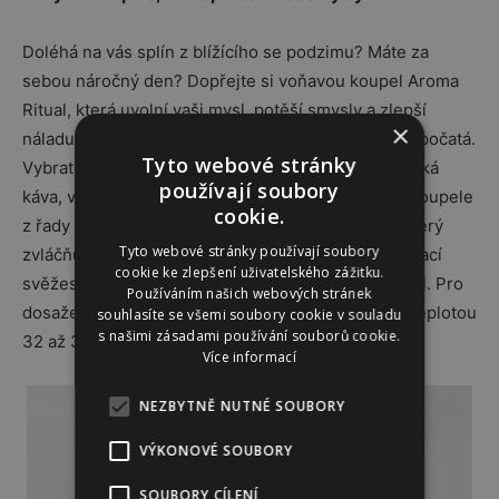
Doléhá na vás splín z blížícího se podzimu? Máte za
sebou náročný den? Dopřejte si voňavou koupel Aroma
Ritual, která uvolní vaši mysl, potěší smysly a zlepší
×
náladu. Do nového dne potom vykročíte svěží a odpočatá.
Tyto webové stránky
Vybrat si můžete ze tří nejpopulárnějších vůní – irská
používají soubory
káva, vodní meloun a hrozny s limetkou. Pěny do koupele
cookie.
z řady Dermacol Aroma Ritual obsahují glycerín, který
Tyto webové stránky používají soubory
zvláčňuje a hydratuje pokožku těla. Zároveň jí navrací
cookie ke zlepšení uživatelského zážitku.
svěžest, kterou po náročném dni potřebuje jako sůl. Pro
Používáním našich webových stránek
dosažení bohaté pěny stačí vlít do proudu vody s teplotou
souhlasíte se všemi soubory cookie v souladu
s našimi zásadami používání souborů cookie.
32 až 38 °C (Dermacol, 99,- Kč / 500 ml)
Více informací
NEZBYTNĚ NUTNÉ SOUBORY
VÝKONOVÉ SOUBORY
SOUBORY CÍLENÍ