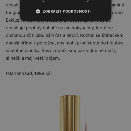
obsahuje přírodní složky a koncentraci účinných vitamínů
ZOBRAZIT PODROBNOSTI
funguje ve všech třech fázích růstového cyklu řas i obočí.
Exkluzivní komplex složený z liposomálních nosičů
obsahuje peptidy bohaté na aminokyseliny, které se
dostanou až k cibulkám řas a obočí. Roztok se štětečkem
nanáší přímo k pokožce, aby mohl proniknout do hloubky
samotné cibulky. Řasy i obočí jsou pak viditelně delší,
silnější a mají větší objem.
(Marionnaud, 1999 Kč)