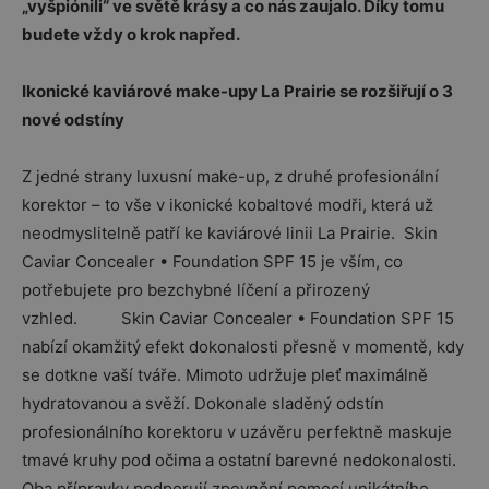
„vyšpiónili“ ve světě krásy a co nás zaujalo. Díky tomu
budete vždy o krok napřed.
Ikonické kaviárové make-upy La Prairie se rozšiřují o 3
nové odstíny
Z jedné strany luxusní make-up, z druhé profesionální
korektor – to vše v ikonické kobaltové modři, která už
neodmyslitelně patří ke kaviárové linii La Prairie. Skin
Caviar Concealer • Foundation SPF 15 je vším, co
potřebujete pro bezchybné líčení a přirozený
vzhled. Skin Caviar Concealer • Foundation SPF 15
nabízí okamžitý efekt dokonalosti přesně v momentě, kdy
se dotkne vaší tváře. Mimoto udržuje pleť maximálně
hydratovanou a svěží. Dokonale sladěný odstín
profesionálního korektoru v uzávěru perfektně maskuje
tmavé kruhy pod očima a ostatní barevné nedokonalosti.
Oba přípravky podporují zpevnění pomocí unikátního