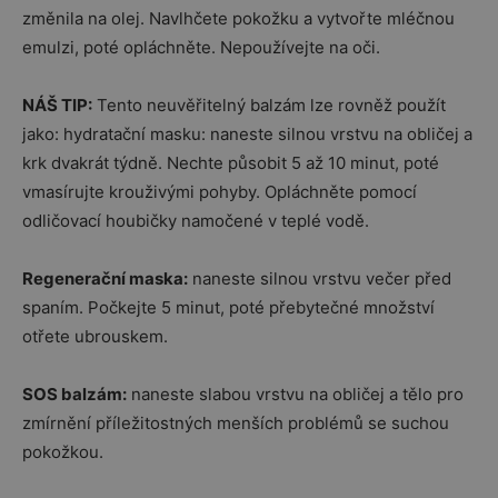
změnila na olej. Navlhčete pokožku a vytvořte mléčnou
emulzi, poté opláchněte. Nepoužívejte na oči.
NÁŠ TIP:
Tento neuvěřitelný balzám lze rovněž použít
jako: hydratační masku: naneste silnou vrstvu na obličej a
krk dvakrát týdně. Nechte působit 5 až 10 minut, poté
vmasírujte krouživými pohyby. Opláchněte pomocí
odličovací houbičky namočené v teplé vodě.
Regenerační maska:
naneste silnou vrstvu večer před
spaním. Počkejte 5 minut, poté přebytečné množství
otřete ubrouskem.
SOS balzám:
naneste slabou vrstvu na obličej a tělo pro
zmírnění příležitostných menších problémů se suchou
pokožkou.