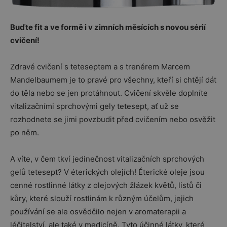
Buďte fit a ve formě i v zimních měsících s novou sérií
cvičení!
Zdravé cvičení s teteseptem a s trenérem Marcem
Mandelbaumem je to pravé pro všechny, kteří si chtějí dát
do těla nebo se jen protáhnout. Cvičení skvěle doplníte
vitalizačními sprchovými gely tetesept, ať už se
rozhodnete se jimi povzbudit před cvičením nebo osvěžit
po něm.
A víte, v čem tkví jedinečnost vitalizačních sprchových
gelů tetesept? V éterických olejích! Éterické oleje jsou
cenné rostlinné látky z olejových žlázek květů, listů či
kůry, které slouží rostlinám k různým účelům, jejich
používání se ale osvědčilo nejen v aromaterapii a
léčitelství, ale také v medicíně. Tyto účinné látky, které