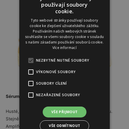
používají soubory
cookie.
Tyto webové stránky používají soubory
cookie ke zlepšení uživatelského zážitku.
Používáním našich webových stránek
souhlasíte se všemi soubory cookie v souladu
s našimi zásadami používání souborů cookie.
Více informací
NEZBYTNĚ NUTNÉ SOUBORY
VÝKONOVÉ SOUBORY
SOUBORY CÍLENÍ
NEZAŘAZENÉ SOUBORY
Sérum na růst řas a obočí
Husté, silné řasy, dotvářejí krásu svůdného pohledu.
VŠE PŘIJMOUT
Stejně tak je to i s lemováním oka – obočím. Sérum
VŠE ODMÍTNOUT
Amplifeye Advanced Lash & Brow Fortifier, které