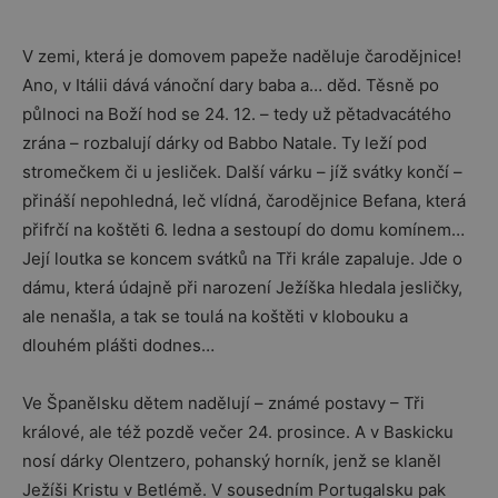
V zemi, která je domovem papeže naděluje čarodějnice!
Ano, v Itálii dává vánoční dary baba a… děd. Těsně po
půlnoci na Boží hod se 24. 12. – tedy už pětadvacátého
zrána – rozbalují dárky od Babbo Natale. Ty leží pod
stromečkem či u jesliček. Další várku – jíž svátky končí –
přináší nepohledná, leč vlídná, čarodějnice Befana, která
přifrčí na koštěti 6. ledna a sestoupí do domu komínem…
Její loutka se koncem svátků na Tři krále zapaluje. Jde o
dámu, která údajně při narození Ježíška hledala jesličky,
ale nenašla, a tak se toulá na koštěti v klobouku a
dlouhém plášti dodnes…
Ve Španělsku dětem nadělují – známé postavy – Tři
králové, ale též pozdě večer 24. prosince. A v Baskicku
nosí dárky Olentzero, pohanský horník, jenž se klaněl
Ježíši Kristu v Betlémě. V sousedním Portugalsku pak