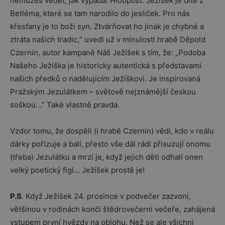
nemůžeš vědět, jak vypadá. Hloupost. Ježíšek je dítě z
Betléma, které se tam narodilo do jesliček. Pro nás
křesťany je to boží syn. Ztvárňovat ho jinak je chybné a
ztráta našich tradic,“ uvedl už v minulosti hrabě Děpold
Czernin, autor kampaně Náš Ježíšek s tím, že: „Podoba
Našeho Ježíška je historicky autentická s představami
našich předků o nadělujícím Ježíškovi. Je inspirovaná
Pražským Jezulátkem – světově nejznámější českou
soškou…“ Také vlastně pravda.
Vzdor tomu, že dospělí (i hrabě Czernin) vědí, kdo v reálu
dárky pořizuje a balí, přesto vše dál rádi přisuzují onomu
(třeba) Jezulátku a mrzí je, když jejich děti odhalí onen
velký poetický fígl… Ježíšek prostě je!
P.S
. Když Ježíšek 24. prosince v podvečer zazvoní,
většinou v rodinách končí štědrovečerní večeře, zahájená
vstupem první hvězdy na oblohu. Než se ale všichni