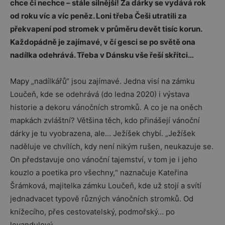
chce či nechce – stále silnější! Za dárky se vydává rok
od roku víc a víc peněz. Loni třeba Češi utratili za
překvapení pod stromek v průměru devět tisíc korun.
Každopádně je zajímavé, v čí gesci se po světě ona
nadílka odehrává. Třeba v Dánsku vše řeší skřítci…
Mapy „nadílkářů“ jsou zajímavé. Jedna visí na zámku
Loučeň, kde se odehrává (do ledna 2020) i výstava
historie a dekoru vánočních stromků. A co je na oněch
mapkách zvláštní? Většina těch, kdo přinášejí vánoční
dárky je tu vyobrazena, ale… Ježíšek chybí. „Ježíšek
naděluje ve chvílích, kdy není nikým rušen, neukazuje se.
On představuje ono vánoční tajemství, v tom je i jeho
kouzlo a poetika pro všechny,“ naznačuje Kateřina
Šrámková, majitelka zámku Loučeň, kde už stojí a svítí
jednadvacet typově různých vánočních stromků. Od
knížecího, přes cestovatelský, podmořský… po
levandulový.