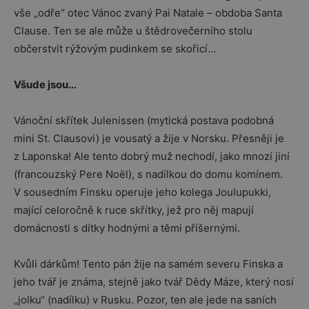
vše „odře“ otec Vánoc zvaný Pai Natale – obdoba Santa
Clause. Ten se ale může u štědrovečerního stolu
občerstvit rýžovým pudinkem se skořicí…
Všude jsou…
Vánoční skřítek Julenissen (mytická postava podobná
mini St. Clausovi) je vousatý a žije v Norsku. Přesněji je
z Laponska! Ale tento dobrý muž nechodí, jako mnozí jiní
(francouzský Pere Noël), s nadílkou do domu komínem.
V sousedním Finsku operuje jeho kolega Joulupukki,
mající celoročně k ruce skřítky, jež pro něj mapují
domácnosti s dítky hodnými a těmi příšernými.
Kvůli dárkům! Tento pán žije na samém severu Finska a
jeho tvář je známa, stejně jako tvář Dědy Máze, který nosí
„jolku“ (nadílku) v Rusku. Pozor, ten ale jede na saních