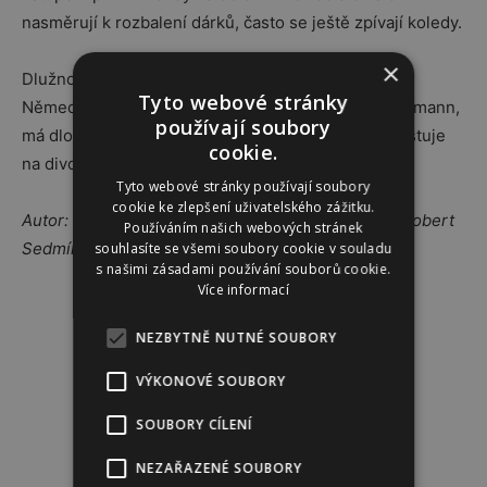
nasměrují k rozbalení dárků, často se ještě zpívají koledy.
×
Dlužno dodat, že zejména v severních oblastech
Tyto webové stránky
Německa a Rakouska působí vznešený Weihnachtsmann,
používají soubory
má dlouhý plášť s kapucí, zrzavé vlasy i vousy a cestuje
cookie.
na divokém větru…
Tyto webové stránky používají soubory
cookie ke zlepšení uživatelského zážitku.
Autor: Michaela Šmerglová, foto:
annca_
Pixabay, Robert
Používáním našich webových stránek
Sedmík
souhlasíte se všemi soubory cookie v souladu
s našimi zásadami používání souborů cookie.
Více informací
Reklama
NEZBYTNĚ NUTNÉ SOUBORY
VÝKONOVÉ SOUBORY
SOUBORY CÍLENÍ
NEZAŘAZENÉ SOUBORY