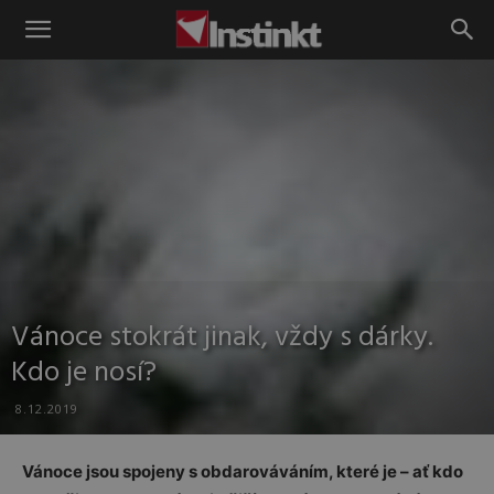
Instinkt
Vánoce stokrát jinak, vždy s dárky.
Kdo je nosí?
8.12.2019
Vánoce jsou spojeny s obdarováváním, které je – ať kdo