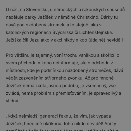
U nás, na Slovensku, u německých a rakouských sousedů
naděluje dárky Ježíšek v němčině Christkind. Dárky tu
dává pod ozdobený stromek, a to stejně jako v
katolických regionech Švýcarska či Lichtenštejnska.
Ježíška čili Jezulátko v akci nikdy nikdo (údajně) neviděl!
Pro většinu je tajemný, voní trochu vanilkou a skořicí, o
svém příchodu nikoho neinformuje, ale o odchodu z
místnosti, kde je podmínkou nazdobený stromeček, dává
vědět zazvoněním stříbrného zvonku. Ač pro mnohé
Ježíšek nemá zcela jasnou podobu, je všemocný, vše
zvládá, nemá problém s přemisťováním, je spravedlivý a
vlídný.
„Když nejmladší generaci řeknu, že vím, jak vypadá
Ježíšek, hned mě okřiknou: toho nikdo neviděl! Ani ty