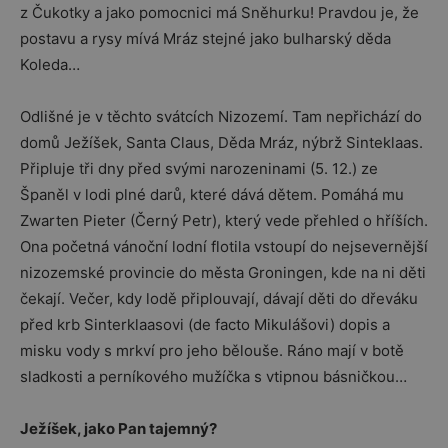
z Čukotky a jako pomocnici má Sněhurku! Pravdou je, že
postavu a rysy mívá Mráz stejné jako bulharský děda
Koleda…
Odlišné je v těchto svátcích Nizozemí. Tam nepřichází do
domů Ježíšek, Santa Claus, Děda Mráz, nýbrž Sinteklaas.
Připluje tři dny před svými narozeninami (5. 12.) ze
Španěl v lodi plné darů, které dává dětem. Pomáhá mu
Zwarten Pieter (Černý Petr), který vede přehled o hříších.
Ona početná vánoční lodní flotila vstoupí do nejsevernější
nizozemské provincie do města Groningen, kde na ni děti
čekají. Večer, kdy lodě připlouvají, dávají děti do dřeváku
před krb Sinterklaasovi (de facto Mikulášovi) dopis a
misku vody s mrkví pro jeho bělouše. Ráno mají v botě
sladkosti a perníkového mužíčka s vtipnou básničkou…
Ježíšek, jako Pan tajemný?