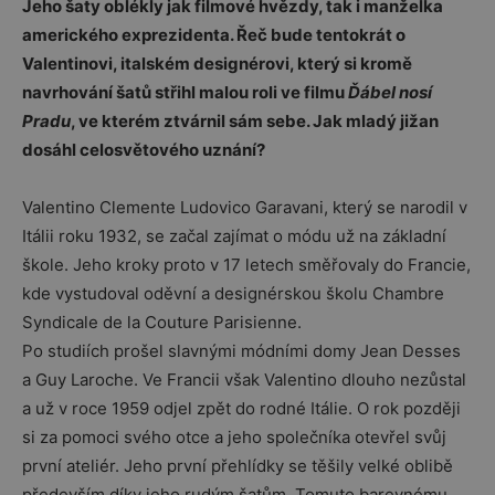
Jeho šaty oblékly jak filmové hvězdy, tak i manželka
amerického exprezidenta. Řeč bude tentokrát o
Valentinovi, italském designérovi, který si kromě
navrhování šatů střihl malou roli ve filmu
Ďábel nosí
Pradu
, ve kterém ztvárnil sám sebe. Jak mladý jižan
dosáhl celosvětového uznání?
Valentino Clemente Ludovico Garavani, který se narodil v
Itálii roku 1932, se začal zajímat o módu už na základní
škole. Jeho kroky proto v 17 letech směřovaly do Francie,
kde vystudoval oděvní a designérskou školu Chambre
Syndicale de la Couture Parisienne.
Po studiích prošel slavnými módními domy Jean Desses
a Guy Laroche. Ve Francii však Valentino dlouho nezůstal
a už v roce 1959 odjel zpět do rodné Itálie. O rok později
si za pomoci svého otce a jeho společníka otevřel svůj
první ateliér. Jeho první přehlídky se těšily velké oblibě
především díky jeho rudým šatům. Tomuto barevnému