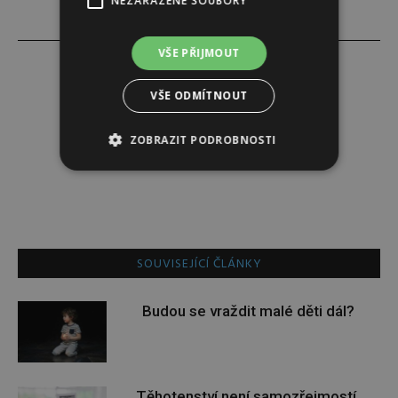
NEZAŘAZENÉ SOUBORY
VŠE PŘIJMOUT
VŠE ODMÍTNOUT
Redakce
ZOBRAZIT PODROBNOSTI
Redakce magazínu Instinkt.
SOUVISEJÍCÍ ČLÁNKY
Budou se vraždit malé děti dál?
Těhotenství není samozřejmostí.