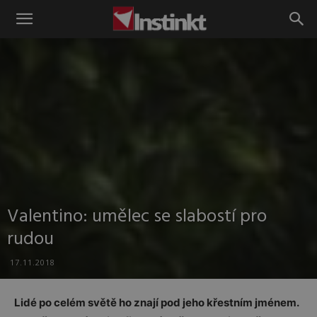
Instinkt
Valentino: umělec se slabostí pro
rudou
17.11.2018
Lidé po celém světě ho znají pod jeho křestním jménem.