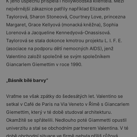
K jeho úspěchu přispěla i hollywoodská klientela. Mezi
nejvěrnější zákaznice patřily například Elizabeth
Taylorová, Sharon Stoneová, Courtney Love, princezna
Margaret, Grace Kellyová (monacká kněžna), Sophia
Lorenová a Jacqueline Kennedyová-Onassisová.
Taylorová se stala dokonce kmotrou projektu L. I. F. E.
(asociace na podporu dětí nemocných AIDS), jenž
Valentino založil společně se svým společníkem
Giancarlem Giemettim v roce 1990.
„Básník bílé barvy“
Vraťme se však zpátky do šedesátých let. Valentino se
setkal v Café de Paris na Via Veneto v Římě s Giancarlem
Giemettim, který v té době studoval architekturu.
Okamžitě se spřátelili. Nedlouho poté Giammetti opustil
univerzitu a stal se obchodním partnerem Valentina. V té
době obchodní situace ve firmě nebyla příliš růžová.