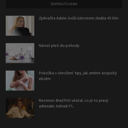
DOPORUČUJEME
Zpěvačka Adele: kvůli úzkostem zhubla 45 kilo
Návrat pleti do pohody
Pokožka v ohrožení: tipy, jak zmírnit atopický
ekzém
Recenze: Brad Pitt ukázal, co je to pravý
adrenalin. Snímek F1...