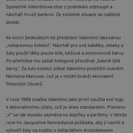
Společník Valentinova otce z podnikání odstoupil a
návrháři hrozil bankrot. Ze svízelné situace se naštěstí
dostal.
Ke konci šedesátých let představil Valentino takzvanou
„nebarevnou kolekci“. Návrhář pro své kabátky, obleky a
šaty použil látky pouze bílé, béžové a slonovinové barvy.
Po přehlídce mu začali kolegové přezdívat „básník bílé
barvy“. Za tuto kolekci získal Valentino prestižní ocenění
Neimena Marcuse, což je v módní branži ekvivalent
filmových Oscarů.
V roce 1968 značka Valentino jako první využila své logo
k dekorativnímu účelu, což je dnes standardem. Písmeno
„V“ se tak dostalo zejména na doplňky a parfémy. V témže
roce ho Jacqueline Kennedyová požádala, aby jí navrhl a
vytvořil šaty na svatbu s miliardářem Aristotelesem