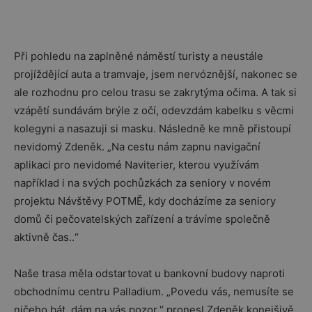
Při pohledu na zaplněné náměstí turisty a neustále
projíždějící auta a tramvaje, jsem nervóznější, nakonec se
ale rozhodnu pro celou trasu se zakrytýma očima. A tak si
vzápětí sundávám brýle z očí, odevzdám kabelku s věcmi
kolegyni a nasazuji si masku. Následně ke mně přistoupí
nevidomý Zdeněk. „Na cestu nám zapnu navigační
aplikaci pro nevidomé Naviterier, kterou využívám
například i na svých pochůzkách za seniory v novém
projektu Návštěvy POTMĚ, kdy docházíme za seniory
domů či pečovatelských zařízení a trávíme společně
aktivně čas..“
Naše trasa měla odstartovat u bankovní budovy naproti
obchodnímu centru Palladium. „Povedu vás, nemusíte se
ničeho bát, dám na vás pozor,“ pronesl Zdeněk konejšivě