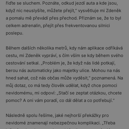
řiďte se sluchem. Poznáte, odkud jezdí auta a kde jsou,
když nic neuslyšíte, můžete přejít,“ vysvětluje mi Zdeněk
a pomalu mě převádí přes přechod. Přiznám se, že to byl
celkem adrenalin, přejít přes frekventovanou silnici
poslepu.
Během dalších několika metrů, kdy nám aplikace odříkává
cestu, mi Zdeněk vypráví, s čím vším se kdy během svého
cestování setkal. „Problém je, že když nás lidé potkají,
berou nás automaticky jako majetky ulice. Mohou na nás
hned sahat, což nás občas může vyděsit,“ poznamená. Na
můj dotaz, co má tedy člověk udělat, když chce pomoci
nevidomému, mi odpoví: „Stačí se zeptat otázkou, chcete
pomoc? A oni vám poradí, co dál dělat a co potřebují.“
Následně spolu řešíme, jaké nejhorší překážky pro
nevidomé znamenají nebezpečnou komplikaci. „Třeba