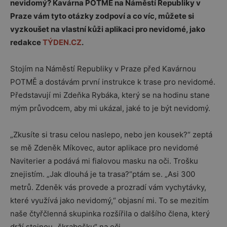
nevidomý? Kavárna POTMĚ na Náměstí Republiky v
Praze vám tyto otázky zodpoví a co víc, můžete si
vyzkoušet na vlastní kůži aplikaci pro nevidomé, jako
redakce
TÝDEN.CZ
.
Stojím na Náměstí Republiky v Praze před Kavárnou
POTMĚ a dostávám první instrukce k trase pro nevidomé.
Představují mi Zdeňka Rybáka, který se na hodinu stane
mým průvodcem, aby mi ukázal, jaké to je být nevidomý.
„Zkusíte si trasu celou naslepo, nebo jen kousek?“ zeptá
se mě Zdeněk Míkovec, autor aplikace pro nevidomé
Naviterier a podává mi fialovou masku na oči. Trošku
znejistím. „Jak dlouhá je ta trasa?“ptám se. „Asi 300
metrů. Zdeněk vás provede a prozradí vám vychytávky,
které využívá jako nevidomý,“ objasní mi. To se mezitím
naše čtyřčlenná skupinka rozšířila o dalšího člena, který
drží stejnou „škrabošku“ na oči.