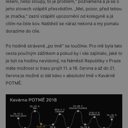
lešení, nebo sloupy, to je problém,“ poznamená a já se o
jeho slovech vzápětí přesvědčím. „Mel, pozor, před tebou
je značka,“ zazní vzápětí upozornění od kolegyně a já
cítím na čele kov. Naštěstí se náraz nekoná a my pomalu
dorazíme do cíle.
Po hodině strávené „po tmě“ se loučíme. Pro mě byla tato
cesta poučným zážitkem a pokud by i vás zajímalo, jaké to
je být na hodinu nevidomý, na Náměstí Republiky v Praze
máte možnost si trasu projít 11. a 18. června a až do 21.
června je možné si dát kávu v absolutní tmě v Kavárně
POTMĚ.