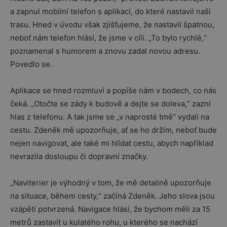
a zapnul mobilní telefon s aplikací, do které nastavil naši
trasu. Hned v úvodu však zjišťujeme, že nastavil špatnou,
neboť nám telefon hlásí, že jsme v cíli. „To bylo rychlé,“
poznamenal s humorem a znovu zadal novou adresu.
Povedlo se.
Aplikace se hned rozmluví a popíše nám v bodech, co nás
čeká. „Otočte se zády k budově a dejte se doleva,“ zazní
hlas z telefonu. A tak jsme se „v naprosté tmě“ vydali na
cestu. Zdeněk mě upozorňuje, ať se ho držím, neboť bude
nejen navigovat, ale také mi hlídat cestu, abych například
nevrazila dosloupu či dopravní značky.
„Naviterier je výhodný v tom, že mě detailně upozorňuje
na situace, během cesty,“ začíná Zdeněk. Jeho slova jsou
vzápětí potvrzená. Navigace hlásí, že bychom měli za 15
metrů zastavit u kulatého rohu, u kterého se nachází