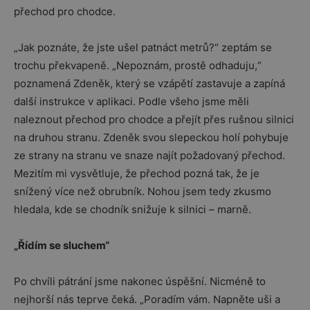
přechod pro chodce.
„Jak poznáte, že jste ušel patnáct metrů?“ zeptám se
trochu překvapeně. „Nepoznám, prostě odhaduju,“
poznamená Zdeněk, který se vzápětí zastavuje a zapíná
další instrukce v aplikaci. Podle všeho jsme měli
naleznout přechod pro chodce a přejít přes rušnou silnici
na druhou stranu. Zdeněk svou slepeckou holí pohybuje
ze strany na stranu ve snaze najít požadovaný přechod.
Mezitím mi vysvětluje, že přechod pozná tak, že je
snížený více než obrubník. Nohou jsem tedy zkusmo
hledala, kde se chodník snižuje k silnici – marně.
„Řídím se sluchem“
Po chvíli pátrání jsme nakonec úspěšní. Nicméně to
nejhorší nás teprve čeká. „Poradím vám. Napněte uši a