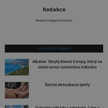
Redakce
Redakce magazínu Instinkt.
SOUVISEJÍCÍ ČLÁNKY
Albánie: Skrytý klenot Evropy, který se
stává novou turistickou hvězdou
Šetrná detoxikace lymfy
Úchvatná příroda i adrenalin. Léto v