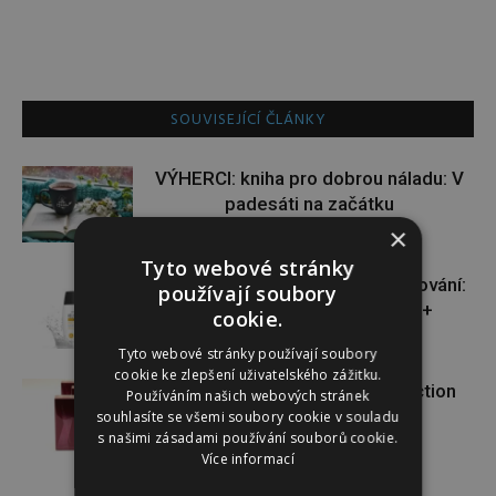
SOUVISEJÍCÍ ČLÁNKY
VÝHERCI: kniha pro dobrou náladu: V
padesáti na začátku
×
Tyto webové stránky
VÝHERCI: novinka ve světě opalování:
používají soubory
Heliocare Water Gel SPF 50+
cookie.
Tyto webové stránky používají soubory
cookie ke zlepšení uživatelského zážitku.
VÝHERCI: o krásnou vůni Attraction
Používáním našich webových stránek
Sensation od AVONu
souhlasíte se všemi soubory cookie v souladu
s našimi zásadami používání souborů cookie.
Více informací