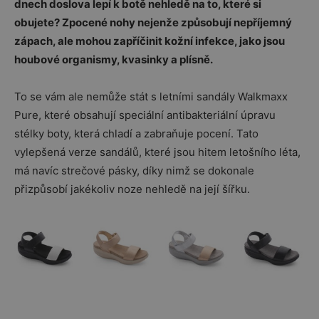
dnech doslova lepí k botě nehledě na to, které si
obujete? Zpocené nohy nejenže způsobují nepříjemný
zápach, ale mohou zapříčinit kožní infekce, jako jsou
houbové organismy, kvasinky a plísně.
To se vám ale nemůže stát s letními sandály Walkmaxx
Pure, které obsahují speciální antibakteriální úpravu
stélky boty, která chladí a zabraňuje pocení. Tato
vylepšená verze sandálů, které jsou hitem letošního léta,
má navíc strečové pásky, díky nimž se dokonale
přizpůsobí jakékoliv noze nehledě na její šířku.