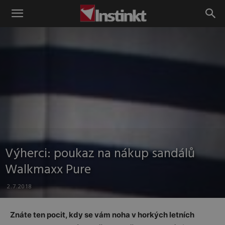
Instinkt
Výherci: poukaz na nákup sandálů
Walkmaxx Pure
2.7.2018
Znáte ten pocit, kdy se vám noha v horkých letních