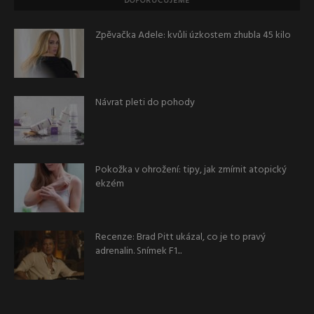
DOPORUČUJEME
Zpěvačka Adele: kvůli úzkostem zhubla 45 kilo
Návrat pleti do pohody
Pokožka v ohrožení: tipy, jak zmírnit atopický
ekzém
Recenze: Brad Pitt ukázal, co je to pravý
adrenalin. Snímek F1...