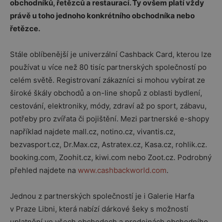
obchodníků, řetězců a restaurací. Ty ovšem platí vždy
právě u toho jednoho konkrétního obchodníka nebo
řetězce.
Stále oblíbenější je univerzální Cashback Card, kterou lze
používat u více než 80 tisíc partnerských společností po
celém světě. Registrovaní zákazníci si mohou vybírat ze
široké škály obchodů a on-line shopů z oblasti bydlení,
cestování, elektroniky, módy, zdraví až po sport, zábavu,
potřeby pro zvířata či pojištění. Mezi partnerské e-shopy
například najdete mall.cz, notino.cz, vivantis.cz,
bezvasport.cz, Dr.Max.cz, Astratex.cz, Kasa.cz, rohlik.cz.
booking.com, Zoohit.cz, kiwi.com nebo Zoot.cz. Podrobný
přehled najdete na
www.cashbackworld.com
.
Jednou z partnerských společností je i Galerie Harfa
v Praze Libni, která nabízí dárkové šeky s možností
uplatnění ve všech obchodech a prodejnách obchodního