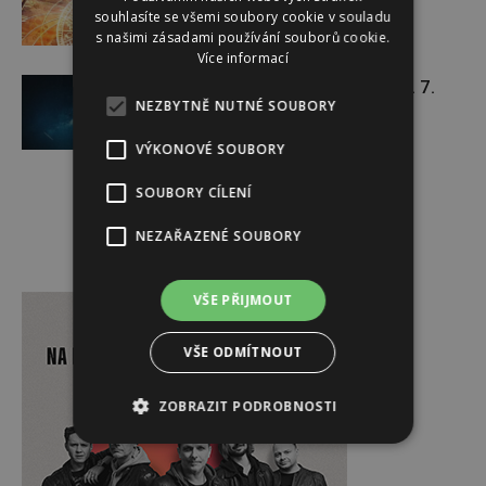
souhlasíte se všemi soubory cookie v souladu
s našimi zásadami používání souborů cookie.
Více informací
Týdenní horoskop 20. 7. – 26. 7.
NEZBYTNĚ NUTNÉ SOUBORY
VÝKONOVÉ SOUBORY
SOUBORY CÍLENÍ
NEZAŘAZENÉ SOUBORY
Reklama
VŠE PŘIJMOUT
VŠE ODMÍTNOUT
ZOBRAZIT PODROBNOSTI