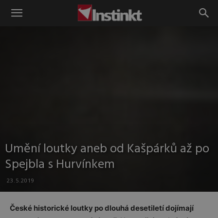
Instinkt
Umění loutky aneb od Kašpárků až po
Spejbla s Hurvínkem
23.5.2019
České historické loutky po dlouhá desetiletí dojímají