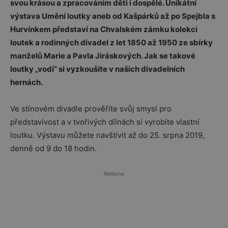
svou krásou a zpracováním děti i dospělé. Unikátní
výstava Umění loutky aneb od Kašpárků až po Spejbla s
Hurvínkem představí na Chvalském zámku kolekci
loutek a rodinných divadel z let 1850 až 1950 ze sbírky
manželů Marie a Pavla Jiráskových. Jak se takové
loutky „vodí“ si vyzkoušíte v našich divadelních
hernách.
Ve stínovém divadle prověříte svůj smysl pro
představivost a v tvořivých dílnách si vyrobíte vlastní
loutku. Výstavu můžete navštívit až do 25. srpna 2019,
denně od 9 do 18 hodin.
Reklama