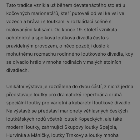
Tato tradice vznikla už během devatenáctého století u
kočovných marionetářů, kteří putovali od vsi ke vsi ve
vozech a hrávali s loutkami v rozkládací scéně s
malovanými kulisami. Od konce 19. století vznikala
ochotnická a spolková loutková divadla často s
pravidelným provozem, o něco později došlo k
mohutnému rozmachu rodinného loutkového divadla, kdy
se divadlo hrálo v mnoha rodinách v malých stolních
divadlech.
Unikátní výstava je rozdělena do dvou částí, z nichž jedna
představuje loutky pro dramatický repertoár a druhá
speciální loutky pro varietní a kabaretní loutkové divadlo.
Na výstavě se představí marionety věhlasných českých
loutkářských rodů včetně loutek Kopeckých, ale také
moderní loutky, zahrnující Skupovy loutky Spejbla,
Hurvínka a Máničky, loutky Trnkovy a loutky mnoha