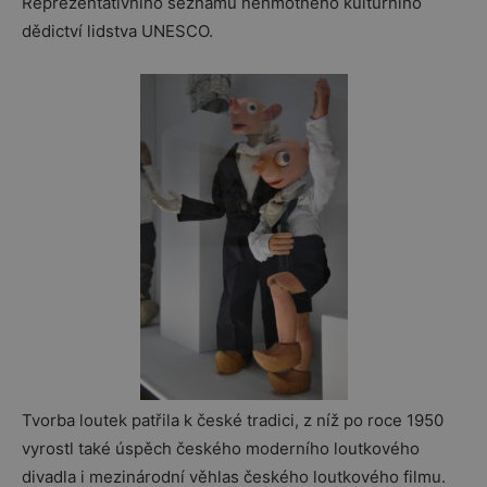
Reprezentativního seznamu nehmotného kulturního
dědictví lidstva UNESCO.
Tvorba loutek patřila k české tradici, z níž po roce 1950
vyrostl také úspěch českého moderního loutkového
divadla i mezinárodní věhlas českého loutkového filmu.