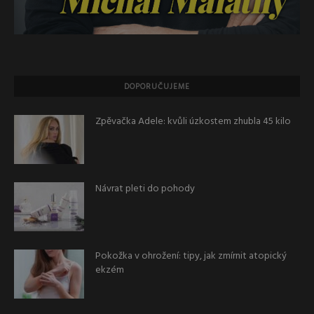
DOPORUČUJEME
Zpěvačka Adele: kvůli úzkostem zhubla 45 kilo
Návrat pleti do pohody
Pokožka v ohrožení: tipy, jak zmírnit atopický
ekzém