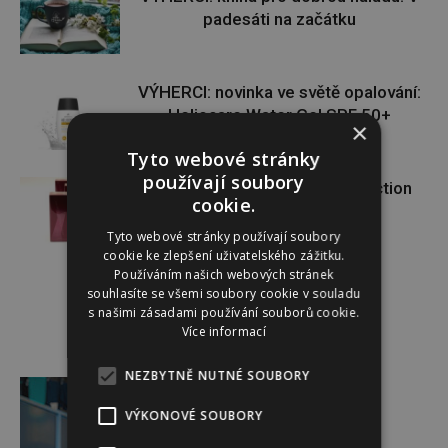
padesáti na začátku
VÝHERCI: novinka ve světě opalování:
Heliocare Water Gel SPF 50+
×
Tyto webové stránky
používají soubory
VÝHERCI: o krásnou vůni Attraction
cookie.
Sensation od AVONu
Tyto webové stránky používají soubory
cookie ke zlepšení uživatelského zážitku.
Používáním našich webových stránek
souhlasíte se všemi soubory cookie v souladu
s našimi zásadami používání souborů cookie.
Více informací
Reklama
NEZBYTNĚ NUTNÉ SOUBORY
VÝKONOVÉ SOUBORY