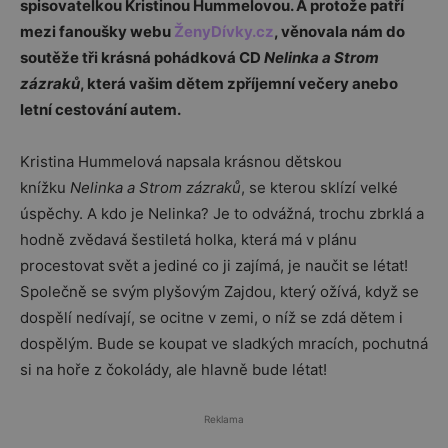
spisovatelkou Kristinou Hummelovou. A protože patří
mezi fanoušky webu
ŽenyDívky.cz
, věnovala nám do
soutěže tři krásná pohádková CD
Nelinka a Strom
zázraků
, která vašim dětem zpříjemní večery anebo
letní cestování autem.
Kristina Hummelová napsala krásnou dětskou
knížku
Nelinka a Strom zázraků
, se kterou sklízí velké
úspěchy. A kdo je Nelinka? Je to odvážná, trochu zbrklá a
hodně zvědavá šestiletá holka, která má v plánu
procestovat svět a jediné co ji zajímá, je naučit se létat!
Společně se svým plyšovým Zajdou, který ožívá, když se
dospělí nedívají, se ocitne v zemi, o níž se zdá dětem i
dospělým. Bude se koupat ve sladkých mracích, pochutná
si na hoře z čokolády, ale hlavně bude létat!
Reklama