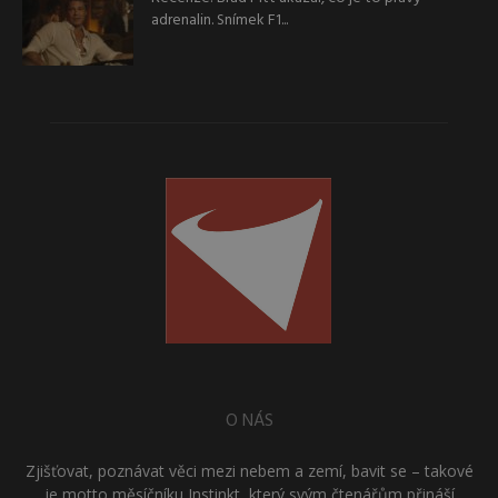
adrenalin. Snímek F1...
O NÁS
Zjišťovat, poznávat věci mezi nebem a zemí, bavit se – takové
je motto měsíčníku Instinkt, který svým čtenářům přináší