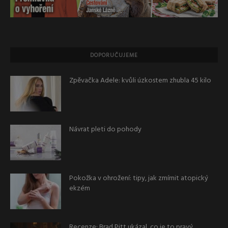
DOPORUČUJEME
Zpěvačka Adele: kvůli úzkostem zhubla 45 kilo
Návrat pleti do pohody
Pokožka v ohrožení: tipy, jak zmírnit atopický
ekzém
Recenze: Brad Pitt ukázal, co je to pravý