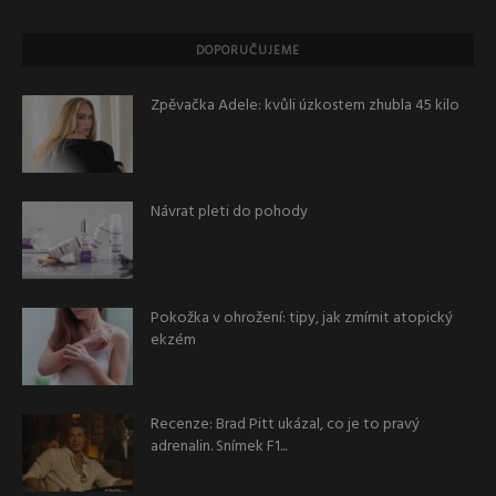
DOPORUČUJEME
Zpěvačka Adele: kvůli úzkostem zhubla 45 kilo
Návrat pleti do pohody
Pokožka v ohrožení: tipy, jak zmírnit atopický
ekzém
Recenze: Brad Pitt ukázal, co je to pravý
adrenalin. Snímek F1...