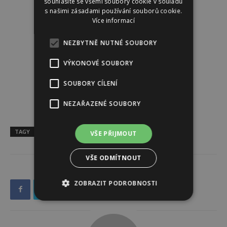
souhlasíte se všemi soubory cookie v souladu
s našimi zásadami používání souborů cookie.
Více informací
NEZBYTNĚ NUTNÉ SOUBORY
VÝKONOVÉ SOUBORY
SOUBORY CÍLENÍ
NEZAŘAZENÉ SOUBORY
TAGY
co nás čeká
horoskop
týdenní horoskop
VŠE PŘIJMOUT
VŠE ODMÍTNOUT
ZOBRAZIT PODROBNOSTI