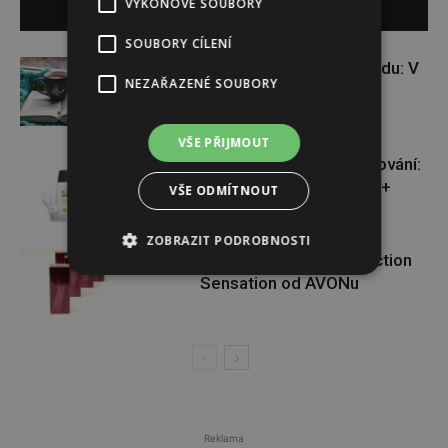
VÝKONOVÉ SOUBORY
SOUVISEJÍCÍ ČLÁNKY
SOUBORY CÍLENÍ
VÝHERCI: kniha pro dobrou náladu: V
NEZAŘAZENÉ SOUBORY
padesáti na začátku
VŠE PŘIJMOUT
VÝHERCI: novinka ve světě opalování:
Heliocare Water Gel SPF 50+
VŠE ODMÍTNOUT
ZOBRAZIT PODROBNOSTI
VÝHERCI: o krásnou vůni Attraction
Sensation od AVONu
Reklama