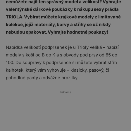
nemůžete najít ten správný model a velikost? Vyhrajte
valentýnské dárkové poukázky k nákupu sexy prádla
TRIOLA. Vybírat můžete krajkové modely z limitované
kolekce, jejíž
materiály, barvy a střihy se už nikdy
nebudou opakovat. Vyhrajte hodnotné poukazy!
Nabídka velikostí podprsenek je u Trioly veliká – nabízí
modely s koši od B do K a s obvody pod prsy od 65 do
100. Do soupravy k podprsence si můžete vybrat střih
kalhotek, který vám vyhovuje – klasický, pasový, či
pohodlné panty a odvážné brazilky.
Reklama