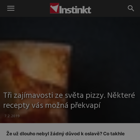
Instinkt
Tři zajímavosti ze světa pizzy. Některé
recepty vás možná překvapí
7.2.2019
Že už dlouho nebyl žádný důvod k oslavě? Co takhle