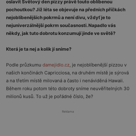
oslavit Světový den pizzy právě touto oblíbenou
pochoutkou? Již léta se objevuje na předních příčkách
nejoblíbenějších pokrmů a není divu, vždyť je to
nejuniverzálnější pokrm současnosti. Napadlo vás
někdy, jak tuto dobrotu konzumují jinde ve světě?
Která je ta nej a kolik jí sníme?
Podle průzkumu
damejidlo.cz
, je nejoblíbenější pizzou v
našich končinách Capricciosa, na druhém místě je sýrová
a na třetím místě milovaná a často i nenáviděná Hawaii.
Během roku potom této dobroty sníme neuvěřitelných 30
milionů kusů. To už je pořádné číslo, že?
Reklama