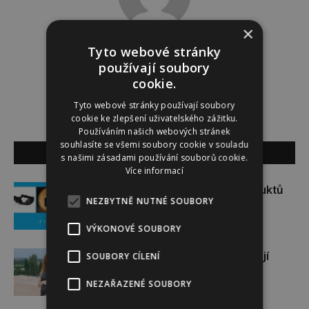
×
Tyto webové stránky
PR ČLÁNEK
používají soubory
cookie.
Tyto webové stránky používají soubory
cookie ke zlepšení uživatelského zážitku.
Používáním našich webových stránek
souhlasíte se všemi soubory cookie v souladu
SOUVISEJÍCÍ ČLÁNKY
s našimi zásadami používání souborů cookie.
Více informací
Soutěž o set praktických produktů
NEZBYTNĚ NUTNÉ SOUBORY
značky FIXED
VÝKONOVÉ SOUBORY
Gabriela Soukalová se nebojí
SOUBORY CÍLENÍ
sportovat ani v těhotenství
NEZAŘAZENÉ SOUBORY