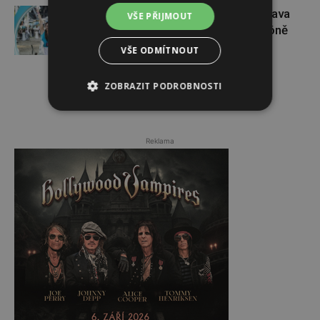
Dopřejte si na Colours of Ostrava
VŠE PŘIJMOUT
pauzu plnou zážitků v IQOS zóně
VŠE ODMÍTNOUT
ZOBRAZIT PODROBNOSTI
Reklama