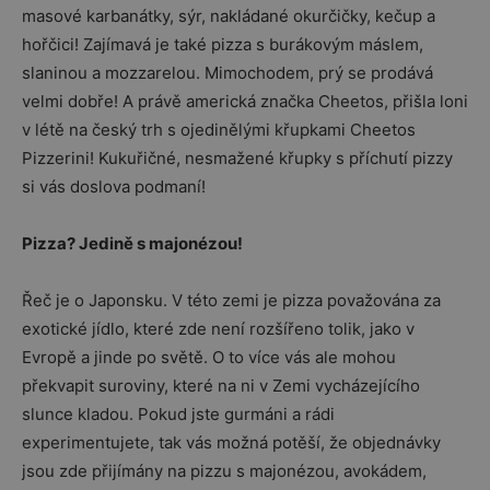
masové karbanátky, sýr, nakládané okurčičky, kečup a
hořčici! Zajímavá je také pizza s burákovým máslem,
slaninou a mozzarelou. Mimochodem, prý se prodává
velmi dobře! A právě americká značka Cheetos, přišla loni
v létě na český trh s ojedinělými křupkami Cheetos
Pizzerini! Kukuřičné, nesmažené křupky s příchutí pizzy
si vás doslova podmaní!
Pizza? Jedině s majonézou!
Řeč je o Japonsku. V této zemi je pizza považována za
exotické jídlo, které zde není rozšířeno tolik, jako v
Evropě a jinde po světě. O to více vás ale mohou
překvapit suroviny, které na ni v Zemi vycházejícího
slunce kladou. Pokud jste gurmáni a rádi
experimentujete, tak vás možná potěší, že objednávky
jsou zde přijímány na pizzu s majonézou, avokádem,