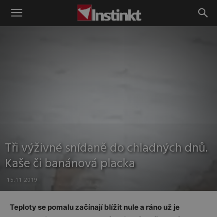
Instinkt
Tři výživné snídaně do chladných dnů.
Kaše či banánová placka
15.11.2019
Teploty se pomalu začínají blížit nule a ráno už je