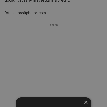
dochutit sušenými švestkami a ořechy.
foto: depositphotos.com
Reklama
×