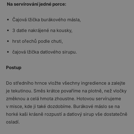
Na servírování jedné porce:
Čajová lžička burákového másla,
3 datle nakrájené na kousky,
hrst ořechů podle chuti,
čajová lžička datlového sirupu.
Postup
Do středního hrnce vložte všechny ingredience a zalejte
je tekutinou. Směs krátce povaříme na plotně, než vločky
změknou a celá hmota zhoustne. Hotovou servírujeme
v misce, kde ji také dozdobíme. Burákové máslo se na
horké kaši krásně rozpustí a datlový sirup vše dostatečně
osladí.