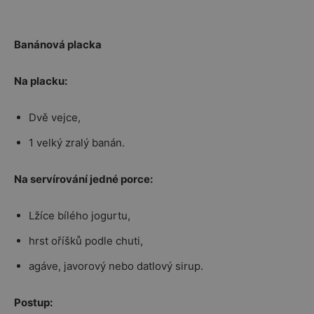
Banánová placka
Na placku:
Dvě vejce,
1 velký zralý banán.
Na servírování jedné porce:
Lžíce bílého jogurtu,
hrst oříšků podle chuti,
agáve, javorový nebo datlový sirup.
Postup: