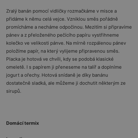
Zralý banán pomocí vidličky rozmačkáme v misce a
přidáme k němu celá vejce. Vzniklou směs pořádně
promícháme a necháme odpočinou. Mezitím si připravíme
pánev a z přeloženého pečícího papíru vystřihneme
kolečko ve velikosti pánve. Na mírně rozpálenou pánev
položíme papír, na který vylijeme připravenou směs.
Placka je hotová ve chvíli, kdy se podobá klasické
omeletě. I s papírem ji přeneseme na talíř a doplníme
jogurt a ořechy. Hotová snídaně je díky banánu
dostatečně sladká, ale můžeme ji dochutit některým ze
sirupů.
Domácí termix