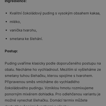
Ingredience:
Kvalitní čokoládový puding s vysokým obsahem kakaa,
mléko,
vanička tvarohu,
smetana ke šlehání.
Postup:
Puding uvaříme klasicky podle doporučeného postupu na
obalu. Necháme ho vychladnout. Mezitím si vyšleháme ze
smetany tuhou šlehačku, kterou spojíme s tvarohem.
Připravenou směs vmícháme do vychladlého
čokoládového pudingu. Vzniklou hmotu rozmixujeme
ponorným mixérem dohladka. Pro odlehčenou variantu je
možné vynechat šlehačku. Domácí termix můžete