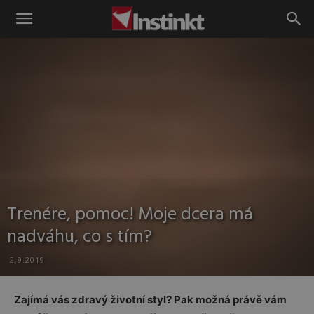
Instinkt
Trenére, pomoc! Moje dcera má
nadváhu, co s tím?
2.9.2019
Zajímá vás zdravý životní styl? Pak možná právě vám