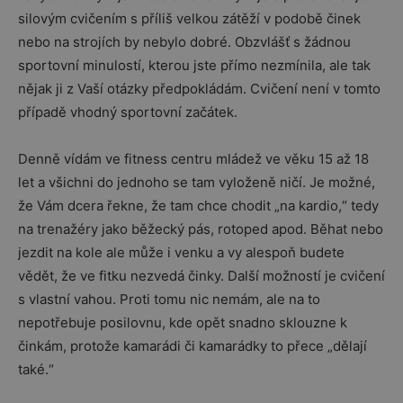
silovým cvičením s příliš velkou zátěží v podobě činek
nebo na strojích by nebylo dobré. Obzvlášť s žádnou
sportovní minulostí, kterou jste přímo nezmínila, ale tak
nějak ji z Vaší otázky předpokládám. Cvičení není v tomto
případě vhodný sportovní začátek.
Denně vídám ve fitness centru mládež ve věku 15 až 18
let a všichni do jednoho se tam vyloženě ničí. Je možné,
že Vám dcera řekne, že tam chce chodit „na kardio,“ tedy
na trenažéry jako běžecký pás, rotoped apod. Běhat nebo
jezdit na kole ale může i venku a vy alespoň budete
vědět, že ve fitku nezvedá činky. Další možností je cvičení
s vlastní vahou. Proti tomu nic nemám, ale na to
nepotřebuje posilovnu, kde opět snadno sklouzne k
činkám, protože kamarádi či kamarádky to přece „dělají
také.“