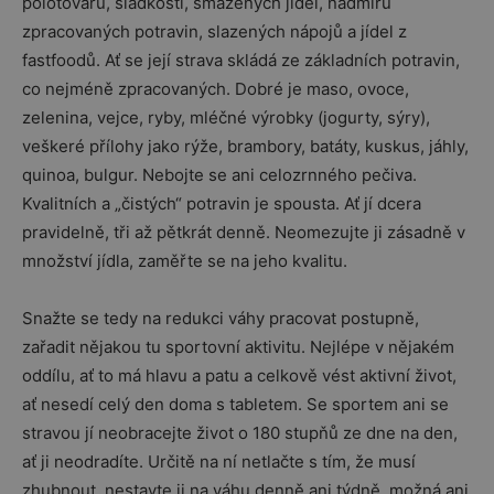
polotovarů, sladkostí, smažených jídel, nadmíru
zpracovaných potravin, slazených nápojů a jídel z
fastfoodů. Ať se její strava skládá ze základních potravin,
co nejméně zpracovaných. Dobré je maso, ovoce,
zelenina, vejce, ryby, mléčné výrobky (jogurty, sýry),
veškeré přílohy jako rýže, brambory, batáty, kuskus, jáhly,
quinoa, bulgur. Nebojte se ani celozrnného pečiva.
Kvalitních a „čistých“ potravin je spousta. Ať jí dcera
pravidelně, tři až pětkrát denně. Neomezujte ji zásadně v
množství jídla, zaměřte se na jeho kvalitu.
Snažte se tedy na redukci váhy pracovat postupně,
zařadit nějakou tu sportovní aktivitu. Nejlépe v nějakém
oddílu, ať to má hlavu a patu a celkově vést aktivní život,
ať nesedí celý den doma s tabletem. Se sportem ani se
stravou jí neobracejte život o 180 stupňů ze dne na den,
ať ji neodradíte. Určitě na ní netlačte s tím, že musí
zhubnout, nestavte ji na váhu denně ani týdně, možná ani