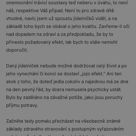
onemocnění trávicí soustavy teď neberu v úvahu, to není
náš, respektive Váš případ. Není to pro zdravé dítě
vhodné, navíc jsem už spoustu jídelníčků viděl, a na
základě toho bych se obával o jeho kvalitu. Zavřeme-li oči
nad dopadem na zdraví a za předpokladu, že by to
přineslo požadovaný efekt, tak bych to stále nemohl
doporučit.
Daný jídelníček nebude možné dodržovat celý život a po
jeho vynechání či konci se dostaví „jojo efekt.“ Ani ten
skok z toho, že doteď jedla cokoliv a najednou má ze dne
na den pevný řád, by dcera nemusela psychicky ustát.
Bylo by zaděláno na závažné potíže, jako jsou poruchy
příjmu potravy.
Začněte tedy pomalu přecházet na všeobecně známé
základy zdravého stravování s postupným vyřazováním