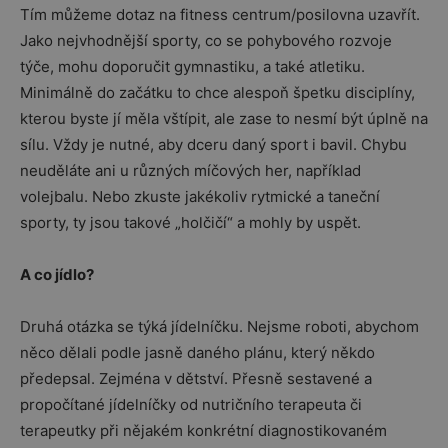
Tím můžeme dotaz na fitness centrum/posilovna uzavřít.
Jako nejvhodnější sporty, co se pohybového rozvoje
týče, mohu doporučit gymnastiku, a také atletiku.
Minimálně do začátku to chce alespoň špetku disciplíny,
kterou byste jí měla vštípit, ale zase to nesmí být úplně na
sílu. Vždy je nutné, aby dceru daný sport i bavil. Chybu
neuděláte ani u různých míčových her, například
volejbalu. Nebo zkuste jakékoliv rytmické a taneční
sporty, ty jsou takové „holčičí“ a mohly by uspět.
A co jídlo?
Druhá otázka se týká jídelníčku. Nejsme roboti, abychom
něco dělali podle jasně daného plánu, který někdo
předepsal. Zejména v dětství. Přesně sestavené a
propočítané jídelníčky od nutričního terapeuta či
terapeutky při nějakém konkrétní diagnostikovaném