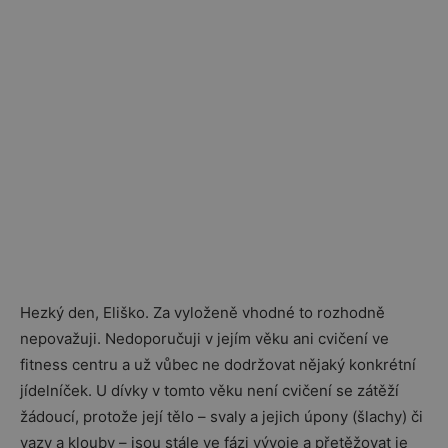
Hezký den, Eliško. Za vyloženě vhodné to rozhodně
nepovažuji. Nedoporučuji v jejím věku ani cvičení ve
fitness centru a už vůbec ne dodržovat nějaký konkrétní
jídelníček. U dívky v tomto věku není cvičení se zátěží
žádoucí, protože její tělo – svaly a jejich úpony (šlachy) či
vazy a klouby – jsou stále ve fázi vývoje a přetěžovat je