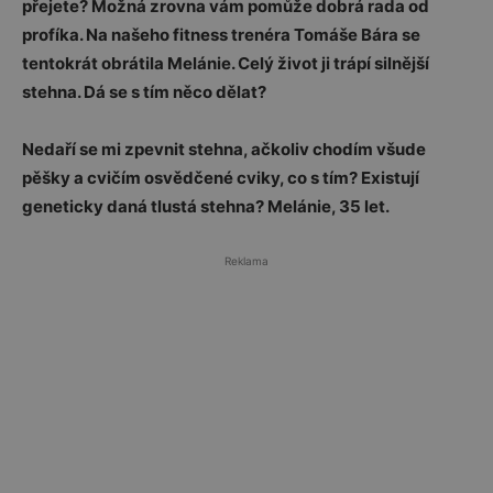
přejete? Možná zrovna vám pomůže dobrá rada od
profíka. Na našeho fitness trenéra Tomáše Bára se
tentokrát obrátila Melánie. Celý život ji trápí silnější
stehna. Dá se s tím něco dělat?
Nedaří se mi zpevnit stehna, ačkoliv chodím všude
pěšky a cvičím osvědčené cviky, co s tím? Existují
geneticky daná tlustá stehna? Melánie, 35 let.
Reklama