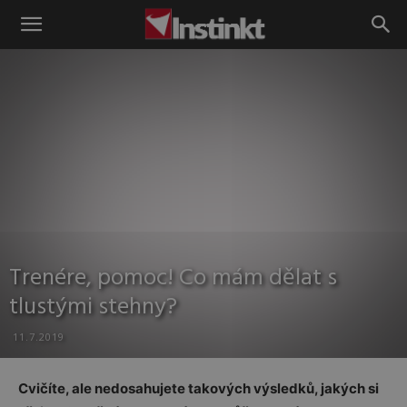
Instinkt
Trenére, pomoc! Co mám dělat s
tlustými stehny?
11.7.2019
Cvičíte, ale nedosahujete takových výsledků, jakých si