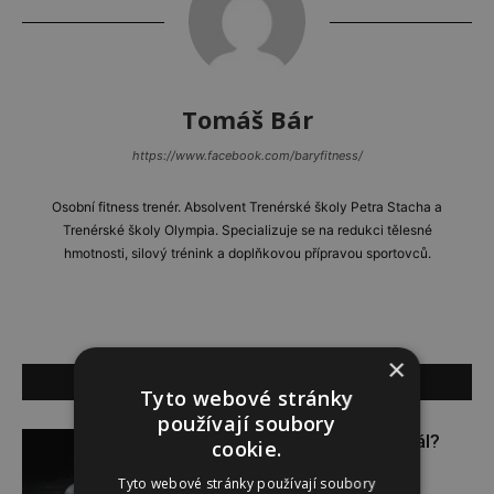
Tomáš Bár
https://www.facebook.com/baryfitness/
Osobní fitness trenér. Absolvent Trenérské školy Petra Stacha a
Trenérské školy Olympia. Specializuje se na redukci tělesné
hmotnosti, silový trénink a doplňkovou přípravou sportovců.
×
SOUVISEJÍCÍ ČLÁNKY
Tyto webové stránky
používají soubory
Budou se vraždit malé děti dál?
cookie.
Tyto webové stránky používají soubory