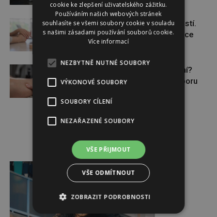
cookie ke zlepšení uživatelského zážitku.
Používáním našich webových stránek
Těhotenství není samozřejmostí.
souhlasíte se všemi soubory cookie v souladu
s našimi zásadami používání souborů cookie.
Pomáhá asistovaná reprodukce
Více informací
NEZBYTNĚ NUTNÉ SOUBORY
Lymfatický systém v ohrožení?
Využijte moderní nutriční podporu
VÝKONOVÉ SOUBORY
SOUBORY CÍLENÍ
NEZAŘAZENÉ SOUBORY
VŠE PŘIJMOUT
Reklama
VŠE ODMÍTNOUT
ZOBRAZIT PODROBNOSTI