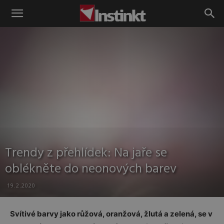
Instinkt
Trendy z přehlídek: Na jaře se
oblékněte do neonových barev
19.2.2020
Svítivé barvy jako růžová, oranžová, žlutá a zelená, se v