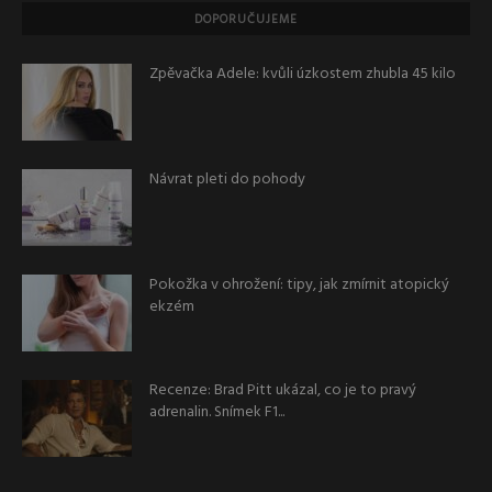
DOPORUČUJEME
Zpěvačka Adele: kvůli úzkostem zhubla 45 kilo
Návrat pleti do pohody
Pokožka v ohrožení: tipy, jak zmírnit atopický
ekzém
Recenze: Brad Pitt ukázal, co je to pravý
adrenalin. Snímek F1...