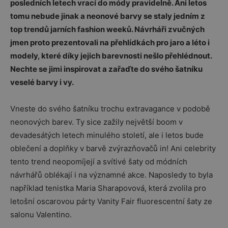
posledních letech vrací do módy pravidelně. Ani letos
tomu nebude jinak a neonové barvy se staly jedním z
top trendů jarních fashion weeků. Návrháři zvučných
jmen proto prezentovali na přehlídkách pro jaro a léto i
modely, které díky jejich barevnosti nešlo přehlédnout.
Nechte se jimi inspirovat a zařaďte do svého šatníku
veselé barvy i vy.
Vneste do svého šatníku trochu extravagance v podobě
neonových barev. Ty sice zažily největší boom v
devadesátých letech minulého století, ale i letos bude
oblečení a doplňky v barvě zvýrazňovačů in! Ani celebrity
tento trend neopomíjejí a svítivé šaty od módních
návrhářů oblékají i na významné akce. Naposledy to byla
například tenistka Maria Sharapovová, která zvolila pro
letošní oscarovou párty Vanity Fair fluorescentní šaty ze
salonu Valentino.