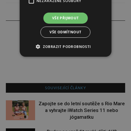
NEZAŘAZENÉ SOUBORY
VŠE PŘIJMOUT
VŠE ODMÍTNOUT
Alena Babuková
ZOBRAZIT PODROBNOSTI
SOUVISEJÍCÍ ČLÁNKY
Zapojte se do letní soutěže s Rio Mare
a vyhrajte iWatch Series 11 nebo
jógamatku