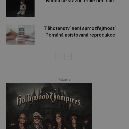
Budou se vraždit malé děti dál?
Těhotenství není samozřejmostí.
Pomáhá asistovaná reprodukce
Reklama