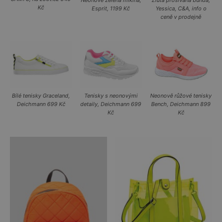
Neonově zelená mikina,
Žlutá prošívaná bunda,
Kč
Esprit, 1199 Kč
Yessica, C&A, info o
ceně v prodejně
Bílé tenisky Graceland,
Tenisky s neonovými
Neonově růžové tenisky
Deichmann 699 Kč
detaily, Deichmann 699
Bench, Deichmann 899
Kč
Kč