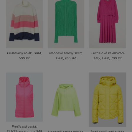
Pruhovaný rolák, H&M,
Neonově zelený svetr,
Fuchsiové zavinovací
599 Kč
H&M, 899 Kč
šaty, H&M, 799 Kč
Prošívaná vesta,
SAM73, na zoot.cz 549