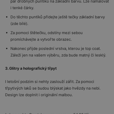
pár drobných puntíků na základní barvu. Lze namalovat
i tenké čárky.
Do těchto puntíků přidejte ještě tečky základní barvy
(zde bílé).
Za pomoci štětečku, odstíny mezi sebou
promíchávejte a vytvořte obrazec.
Nakonec přijde poslední vrstva, kterou je top coat.
Záleží jen na vašem výběru, zda bude matný či lesklý.
3. Glitry a holografický třpyt
I letošní podzim si nehty zaslouží zářit. Za pomoci
třpytivých laků se budou blýskat jako hvězdy na nebi.
Design lze doplnit i originální malbou.