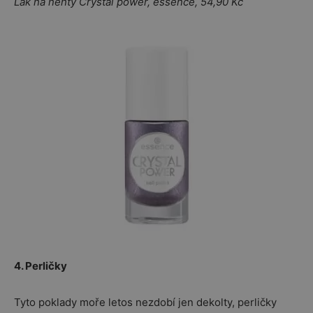
Lak na nehty Crystal power, essence, 54,90 Kč
4. Perličky
Tyto poklady moře letos nezdobí jen dekolty, perličky