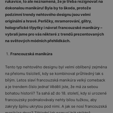
rukavice, to ale neznamená, že je třeba rezignovat na
dokonalou manikúru! Byla by to škoda, protože
podzimní trendy nehtového designu jsou velmi
originální a hravé. Perličky, mramorování, glitry,
holografické třpytky i návrat francouzské manikúry –
vybrali jsme pro vás některé z trendů prezentovaných
na světových módních přehlídkách.
Francouzská manikúra
Tento typ nehtového designu byl velmi oblíbený zejména
na přelomu tisíciletí, kdy se kombinoval průhledný lak s
bílým. Letos slaví francouzská manikúra velký comeback
a je trendem číslo jedna! Věděli jste, že má za sebou
bohatou historii? Ta sahá až do 18. století, kdy si urozené
francouzsky podmalovávaly nehty bílou tužkou, aby
zakryly špínu ukrytou pod nimi. A jak se nosí francouzská
manikúra dnes? Základní lak nemusí být striktně