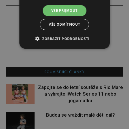
VŠE PŘIJMOUT
VŠE ODMÍTNOUT
Alena Babuková
ZOBRAZIT PODROBNOSTI
SOUVISEJÍCÍ ČLÁNKY
Zapojte se do letní soutěže s Rio Mare
a vyhrajte iWatch Series 11 nebo
jógamatku
Budou se vraždit malé děti dál?