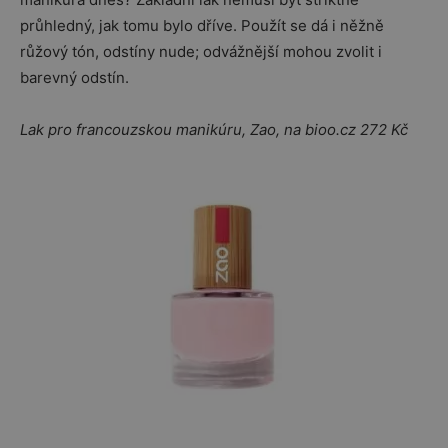
průhledný, jak tomu bylo dříve. Použít se dá i něžně
růžový tón, odstíny nude; odvážnější mohou zvolit i
barevný odstín.
Lak pro francouzskou manikúru, Zao, na bioo.cz 272 Kč