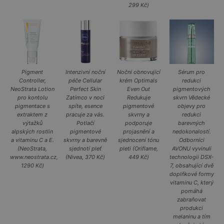
299 Kč)
Pigment
Intenzivní noční
Noční obnovující
Sérum pro
Controller,
péče Cellular
krém Optimals
redukci
NeoStrata Lotion
Perfect Skin
Even Out
pigmentových
pro kontolu
Zatímco v noci
Redukuje
skvrn Vědecké
pigmentace s
spíte, esence
pigmentové
objevy pro
extraktem z
pracuje za vás.
skvrny a
redukci
výtažků
Potlačí
podporuje
barevných
alpských rostlin
pigmentové
projasnění a
nedokonalostí.
a vitaminu C a E.
skvrny a barevně
sjednocení tónu
Odborníci
(NeoStrata,
sjednotí pleť
pleti (Oriflame,
AVONU vyvinuli
www.neostrata.cz,
(Nivea, 370 Kč)
449 Kč)
technologii DSX-
1290 Kč)
7, obsahující dvě
doplňkové formy
vitaminu C, který
pomáhá
zabraňovat
produkci
melaninu a tím