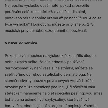
Nejlepšího výsledku dosáhnete, pokud si osvojíte
používání celé kosmetické řady od čistidla pleti,
pleťového séra, denního krému až po noční fluid. A co se
týče výsledku? Hodnotit ho můžete přibližně po 2–3
měsících pravidelného každodenního používání.
V rukou odborníka
Pokud se vám nechce na výsledek čekat příliš dlouho,
nebo zkrátka tušíte, že důslednost v používání
dermokosmetiky není vaše silná stránka, můžete se
svěřit přímo do rukou estetického dermatologa. Na
sluneční skvrny pouze v povrchových vrstvách kůže
obvykle pomůže chemický peeling. „Při ošetření vám
štetečkem naneseme na pleť speciální peelingovou směs
bohatou na účinné hydroxykyseliny, které vaši tvář
barevně sjednotí, zjemní a projasní,“ popisuje Katarína