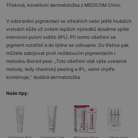
Třísková, korektivní dermatoložka z MEDICOM Clinic.
V odstranění pigmentací ve středních nebo ještě hlubších
vrstvách kůže už ovšem lepších výsledků dosáhne spíše
intenzivní pulsní světlo (IPL). Při tomto ošetření se
pigment rozstřelí a do týdne se odloupne. Do třetice pak
můžete zabojovat proti nežádoucím pigmentacím i
metodou Biored peel. „Toto ošetření obě výše uvedené
metody, tedy chemický peeling a IPL, velmi chytře
kombinuje,“ dodává dermatoložka.
Naše tipy:
Enlighten Skin
Clarifying Care
Whitening Face
Sérum proti