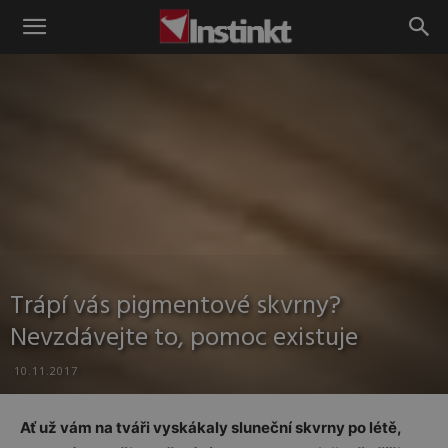
Instinkt
Trápí vás pigmentové skvrny?
Nevzdávejte to, pomoc existuje
10.11.2017
Ať už vám na tváři vyskákaly sluneční skvrny po létě,