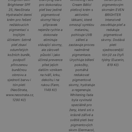
Brightener SPF
pro dokonalou
Cream Bělící
pigmentovým
25, NeoStrata
pleť bez jediné
pleťový krém s
skvrnám EVEN
Hydratační denní
pigmentové
aktivními
BRIGHTER
krém pro řešení
skvrny! Nový
látkami, které
Intenzivně
nežádoucích
přípravek
omezují syntézu
zesvětluje pleť a
pigmentací s
nejenže rychle a
melaninu,
redukuje
trojitým
dokonale
pohlcuje UVB
pigmentové
účinkem: šetrně
eliminuje
záření a
skvrny. Dodává
pleť zbaví
stávající skvrny,
zastavuje proces
pleti
odumřelých
ale zároveň
nadměrné
sjednocenější
kožních buněk,
působí i jako
pigmentace.
tón již za čtyři
podpoří
účinná prevence
Urychluje bělení
týdny (Eucerin,
přirozenou
před jejich
pokožky,
819 Kč)
buněčnou
dalším vznikem
pomáhá
obnovu a
na tváři, krku,
redukovat
sjednotí barvu i
dekoltu i na
pigmentové
tón pleti
rukou (Fann,
skvrny, hydratuje
(NeoStrata,
1149 Kč)
a regeneruje.
www.neostrata.cz,
Whitening řada
1290 Kč)
byla vyvinutá
speciálně pro
ženy, které sní o
krásně zářivé a
světlé pleti bez
pigmentových
skvrn (Dermacol,