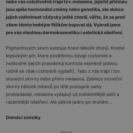
nebo vás celoživotně trápí tzv. melasma, jejichž příčinou
jsou spíše hormonální změny nebo genetika, ale slunce
jejich viditelnost vždycky ještě zhorší, věřte, že se proti
všem těmto hnědým flíčkům bojovat dá. Vybrali jsme
pro vás vhodnou dermokosmetiku i estetická ošetření.
Pigmentových skvrn existuje hned několik druhů. Kromě
klasických pih, které povětšinou bývají roztomilé a
neškodné (jejich pravidelná kontrola nejméně jednou
ročně se však rozhodně vyplatí!), řadu z nás trápí i tzv.
sluneční skvrny nebo přímo melasma. Zatímco sluneční
skvrny několik měsíců po létě postupně samy
probledávají, melasma vyžadují už svědomitější péči a
razantnější ošetření. Ale pěkně jedno po druhém…
Domácí zmizíky
Reklama