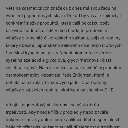
Většina kosmetických značek už dnes má svou řadu na
vybělení pigmentových skvrn. Pokud by vás ale zajímaly i
konkrétní složky produktů, které vaši pokožku opět
barevně sjednotí, určitě v nich hledejte především
výtažky z vrby bílé či korejského kaštanu, asijské rostliny
takary obecné, japonského zeleného čaje nebo mořských
řas. Mezi kyselinami pak v řešení pigmentace vedou
kyselina azelaová a glykolová, glycyrrhetinová i čistá
kyselina kojová. Nám v redakci se pak osvědčily produkty
dermokosmetiky Neostrata, řada Enlighten, která je
bohatá na extrakt z hroznových jader Chardonnay,
výtažky z alpských rostlin, lékořice a na vitaminy C i E.
V boji s pigmentovými skvrnami se však obrňte
trpělivostí. Aby hnědé flíčky probledly nebo z tváře
dokonce zmizely úplně, bude aplikace těchto speciálních
bělících přípravků vyžadovat vaši důslednost a trpělivost.