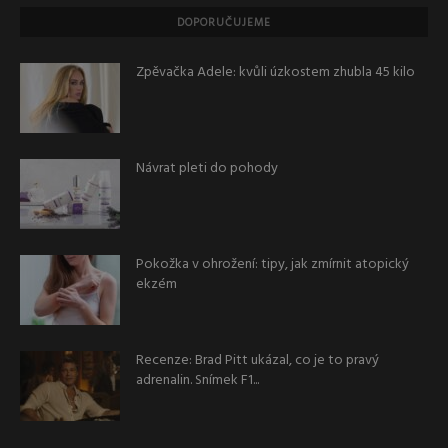
DOPORUČUJEME
Zpěvačka Adele: kvůli úzkostem zhubla 45 kilo
Návrat pleti do pohody
Pokožka v ohrožení: tipy, jak zmírnit atopický
ekzém
Recenze: Brad Pitt ukázal, co je to pravý
adrenalin. Snímek F1...