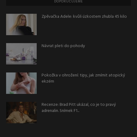
DOPORUČUJEME
Zpěvačka Adele: kvůli úzkostem zhubla 45 kilo
Návrat pleti do pohody
Pokožka v ohrožení: tipy, jak zmírnit atopický
ekzém
Recenze: Brad Pitt ukázal, co je to pravý
adrenalin. Snímek F1...