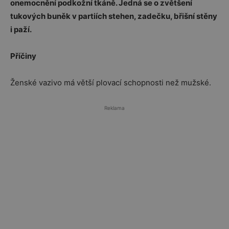
onemocnění podkožní tkáně. Jedná se o zvětšení
tukových buněk v partiích stehen, zadečku, břišní stěny
i paží.
Příčiny
Ženské vazivo má větší plovací schopnosti než mužské.
Reklama