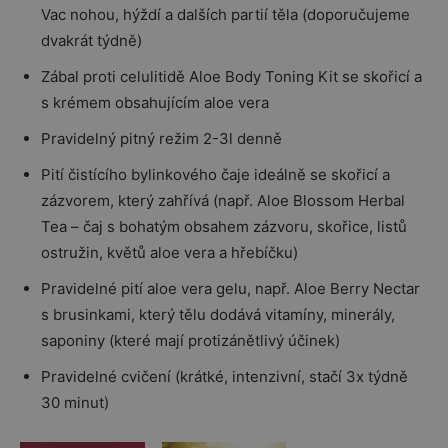
Vac nohou, hýždí a dalších partií těla (doporučujeme
dvakrát týdně)
Zábal proti celulitidě Aloe Body Toning Kit se skořicí a
s krémem obsahujícím aloe vera
Pravidelný pitný režim 2-3l denně
Pití čistícího bylinkového čaje ideálně se skořicí a
zázvorem, který zahřívá (např. Aloe Blossom Herbal
Tea – čaj s bohatým obsahem zázvoru, skořice, listů
ostružin, květů aloe vera a hřebíčku)
Pravidelné pití aloe vera gelu, např. Aloe Berry Nectar
s brusinkami, který tělu dodává vitamíny, minerály,
saponiny (které mají protizánětlivý účinek)
Pravidelné cvičení (krátké, intenzivní, stačí 3x týdně
30 minut)