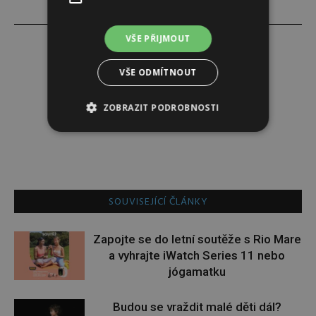
VŠE PŘIJMOUT
VŠE ODMÍTNOUT
Redakce
ZOBRAZIT PODROBNOSTI
Redakce magazínu Instinkt.
SOUVISEJÍCÍ ČLÁNKY
Zapojte se do letní soutěže s Rio Mare
a vyhrajte iWatch Series 11 nebo
jógamatku
Budou se vraždit malé děti dál?