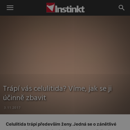
Instinkt
Trápí vás celulitida? Víme, jak se ji
účinně zbavit
3.11.2017
Celulitida trápí především ženy. Jedná se o zánětlivé