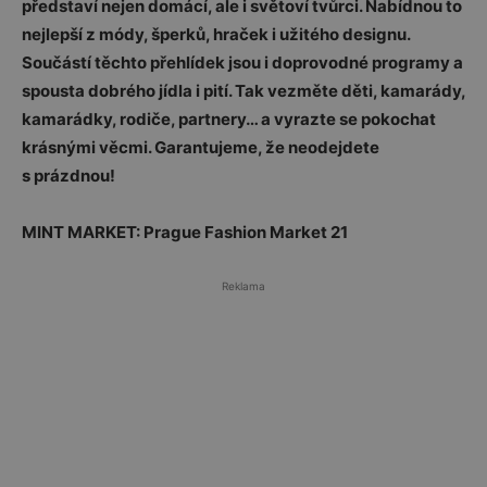
představí nejen domácí, ale i světoví tvůrci. Nabídnou to
nejlepší z módy, šperků, hraček i užitého designu.
Součástí těchto přehlídek jsou i doprovodné programy a
spousta dobrého jídla i pití. Tak vezměte děti, kamarády,
kamarádky, rodiče, partnery… a vyrazte se pokochat
krásnými věcmi. Garantujeme, že neodejdete
s prázdnou!
MINT MARKET: Prague Fashion Market 21
Reklama