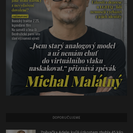
DOPORUČUJEME
Zpěvačka Adele: kvůli úzkostem zhubla 45 kilo