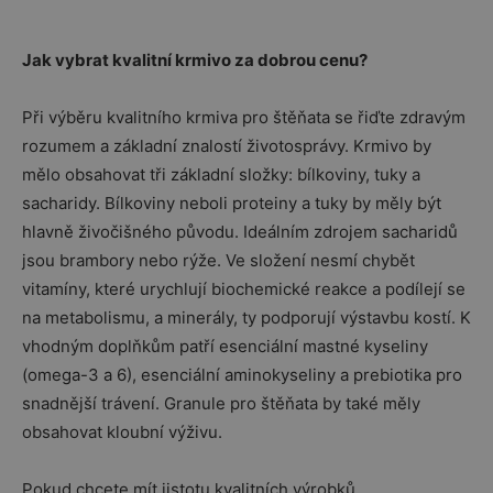
Jak vybrat kvalitní krmivo za dobrou cenu?
Při výběru kvalitního krmiva pro štěňata se řiďte zdravým
rozumem a základní znalostí životosprávy. Krmivo by
mělo obsahovat tři základní složky: bílkoviny, tuky a
sacharidy. Bílkoviny neboli proteiny a tuky by měly být
hlavně živočišného původu. Ideálním zdrojem sacharidů
jsou brambory nebo rýže. Ve složení nesmí chybět
vitamíny, které urychlují biochemické reakce a podílejí se
na metabolismu, a minerály, ty podporují výstavbu kostí. K
vhodným doplňkům patří esenciální mastné kyseliny
(omega-3 a 6), esenciální aminokyseliny a prebiotika pro
snadnější trávení. Granule pro štěňata by také měly
obsahovat kloubní výživu.
Pokud chcete mít jistotu kvalitních výrobků,