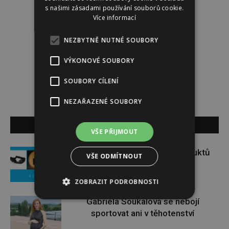
s našimi zásadami používání souborů cookie.
Více informací
Redakce
NEZBYTNĚ NUTNÉ SOUBORY
VÝKONOVÉ SOUBORY
Redakce magazínu Instinkt.
SOUBORY CÍLENÍ
NEZAŘAZENÉ SOUBORY
SOUVISEJÍCÍ ČLÁNKY
VŠE PŘIJMOUT
Soutěž o set praktických produktů
VŠE ODMÍTNOUT
značky FIXED
ZOBRAZIT PODROBNOSTI
Gabriela Soukalová se nebojí
sportovat ani v těhotenství