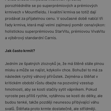
porozhlédněte se po superprémiových a prémiových
krmivech v Mountfieldu. I kvalitní krmiva se totiž dají
prodávat za přijatelnou cenu. V současné době nabízí tři
řady krmiva, která mají velmi zajímavý poměr cena/výkon:
holistickou superprémiovou StarVitu, prémiovou VivaVitu
a výběrový standardní Carnis.
Jak často krmit?
Jedním ze špatných zlozvyků je, že má štěně stále plnou
misku a může se najíst, kdykoliv chce. Bohužel to má za
následek rychlý váhový přírůstek. Zejména u štěňat v
kritickém období růstu dbejte na pozvolný vzestup
hmotnosti, aby se kosti stačily sytit vápníkem. Pokud
vyroste pes příliš rychle, vytáhnou se kosti do délky, ale
budou tenké, takže později neunesou přibývající váhu
svalů. Štěňata proto krmte dostatečně, ale střídměji.