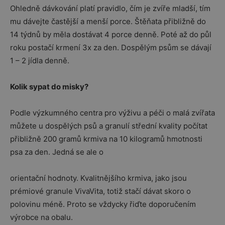
Ohledně dávkování platí pravidlo, čím je zvíře mladší, tím
mu dávejte častější a menší porce. Štěňata přibližně do
14 týdnů by měla dostávat 4 porce denně. Poté až do půl
roku postačí krmení 3x za den. Dospělým psům se dávají
1 – 2 jídla denně.
Kolik sypat do misky?
Podle výzkumného centra pro výživu a péči o malá zvířata
můžete u dospělých psů a granulí střední kvality počítat
přibližně 200 gramů krmiva na 10 kilogramů hmotnosti
psa za den. Jedná se ale o
orientační hodnoty. Kvalitnějšího krmiva, jako jsou
prémiové granule VivaVita, totiž stačí dávat skoro o
polovinu méně. Proto se vždycky řiďte doporučením
výrobce na obalu.