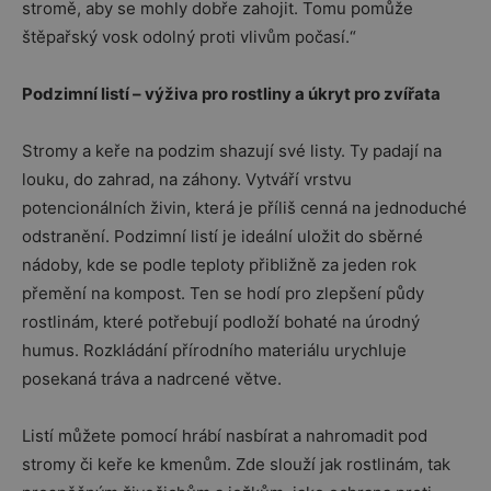
stromě, aby se mohly dobře zahojit. Tomu pomůže
štěpařský vosk odolný proti vlivům počasí.“
Podzimní listí – výživa pro rostliny a úkryt pro zvířata
Stromy a keře na podzim shazují své listy. Ty padají na
louku, do zahrad, na záhony. Vytváří vrstvu
potencionálních živin, která je příliš cenná na jednoduché
odstranění. Podzimní listí je ideální uložit do sběrné
nádoby, kde se podle teploty přibližně za jeden rok
přemění na kompost. Ten se hodí pro zlepšení půdy
rostlinám, které potřebují podloží bohaté na úrodný
humus. Rozkládání přírodního materiálu urychluje
posekaná tráva a nadrcené větve.
Listí můžete pomocí hrábí nasbírat a nahromadit pod
stromy či keře ke kmenům. Zde slouží jak rostlinám, tak