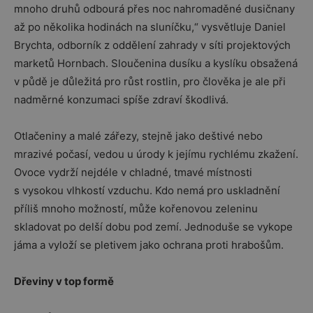
mnoho druhů odbourá přes noc nahromaděné dusičnany
až po několika hodinách na sluníčku,“ vysvětluje Daniel
Brychta, odborník z oddělení zahrady v síti projektových
marketů Hornbach. Sloučenina dusíku a kyslíku obsažená
v půdě je důležitá pro růst rostlin, pro člověka je ale při
nadměrné konzumaci spíše zdraví škodlivá.
Otlačeniny a malé zářezy, stejně jako deštivé nebo
mrazivé počasí, vedou u úrody k jejímu rychlému zkažení.
Ovoce vydrží nejdéle v chladné, tmavé místnosti
s vysokou vlhkostí vzduchu. Kdo nemá pro uskladnění
příliš mnoho možností, může kořenovou zeleninu
skladovat po delší dobu pod zemí. Jednoduše se vykope
jáma a vyloží se pletivem jako ochrana proti hrabošům.
Dřeviny v top formě