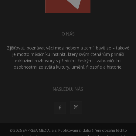
O NÁS
Zjišťovat, poznávat věci mezi nebem a zemí, bavit se – takové
je motto měsíčníku Instinkt, který svým čtenářům přináší
exkluzivní rozhovory s předními českými i zahraničními
osobnostmi ze světa kultury, umění, filozofie a historie.
NÁSLEDUJ NÁS
© 2026 EMPRESA MEDIA, a.s. Publikování či další šíření obsahu těchto