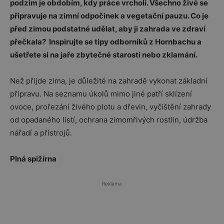
podzim je obdobím, kdy práce vrcholí. Všechno živé se
připravuje na zimní odpočinek a vegetační pauzu. Co je
před zimou podstatné udělat, aby ji zahrada ve zdraví
přečkala? Inspirujte se tipy odborníků z Hornbachu a
ušetřete si na jaře zbytečné starosti nebo zklamání.
Než přijde zima, je důležité na zahradě vykonat základní
přípravu. Na seznamu úkolů mimo jiné patří sklízení
ovoce, prořezání živého plotu a dřevin, vyčištění zahrady
od opadaného listí, ochrana zimomřivých rostlin, údržba
nářadí a přístrojů.
Plná spižírna
Reklama