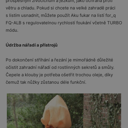
prospěšným živočichům a ježkům, jako ochrana proti
větru a chladu. Pokud si chcete na velké zahradě práci
s listím usnadnit, můžete použít Aku fukar na listí for_q
FQ-ALB s regulovatelnou rychlostí foukání včetně TURBO
módu.
Údržba nářadí a přístrojů
Po dokončení stříhání a řezání je mimořádně důležité
očistit zahradní nářadí od rostlinných sekretů a smůly.
Čepele a klouby je potřeba ošetřit trochou oleje, díky
čemuž tak nůžky zůstanou déle funkční.