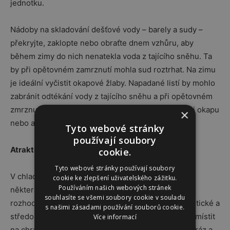
jednotku.
Nádoby na skladování dešťové vody – barely a sudy –
překryjte, zaklopte nebo obraťte dnem vzhůru, aby
během zimy do nich nenatekla voda z tajícího sněhu. Ta
by při opětovném zamrznutí mohla sud roztrhat. Na zimu
je ideální vyčistit okapové žlaby. Napadané listí by mohlo
zabránit odtékání vody z tajícího sněhu a při opětovném
zmrznutí by vzniklá váha mohla způsobit deformaci okapu
×
nebo až jeho pád.
Tyto webové stránky
používají soubory
Atraktivní zimní ochrana rostlin
cookie.
Tyto webové stránky používají soubory
V chladných měsících je nutné na zahradě provést
cookie ke zlepšení uživatelského zážitku.
Používáním našich webových stránek
některá opatření pro ochranu rostlin. Druh rostliny
souhlasíte se všemi soubory cookie v souladu
rozhoduje o tom, jakou ochranu je nutné zvolit. Exotické a
s našimi zásadami používání souborů cookie.
středomořské rostliny je nutné v každém případě umístit
Více informací
na chráněné a ne příliš chladné místo, jelikož jim mráz a