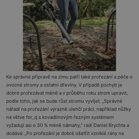
Ke správné přípravě na zimu patří také prořezání a péče o
ovocné stromy a ostatní dřeviny. V případě pochyb je
dobré prořezávat méně a v průběhu roku strom upravit,
podle toho, jak se bude růst stromu vyvíjet. „Správné
nářadí na prořezání výrazně ulehčí práci, například nůžky
na větve for_q s kovadlinovým řezným systémem
vyžadují asi o 30 % méně námahy,“ radí Daniel Brychta a
dodává: „Po prořezání je dobré ošetřit vzniklé rány na