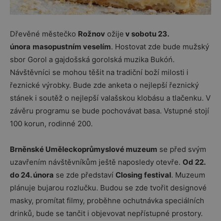
Dřevěné městečko
Rožnov
ožije
v sobotu 23.
února
masopustním veselím
. Hostovat zde bude mužský
sbor Gorol a gajdošská gorolská muzika Bukóń.
Návštěvníci se mohou těšit na tradiční boží milosti i
řeznické výrobky. Bude zde anketa o nejlepší řeznický
stánek i soutěž o nejlepší valašskou klobásu a tlačenku. V
závěru programu se bude pochovávat basa. Vstupné stojí
100 korun, rodinné 200.
Brněnské Uměleckoprůmyslové muzeum
se před svým
uzavřením návštěvníkům ještě naposledy otevře.
Od 22.
do 24. února
se zde představí
Closing festival
. Muzeum
plánuje bujarou rozlučku. Budou se zde tvořit designové
masky, promítat filmy, proběhne ochutnávka speciálních
drinků, bude se tančit i objevovat nepřístupné prostory.