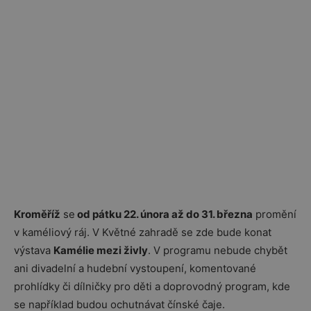
Kroměříž
se
od pátku 22. února až do 31. března
promění
v kaméliový ráj. V Květné zahradě se zde bude konat
výstava
Kamélie
mezi živly
. V programu nebude chybět
ani divadelní a hudební vystoupení, komentované
prohlídky či dílničky pro děti a doprovodný program, kde
se například budou ochutnávat čínské čaje.