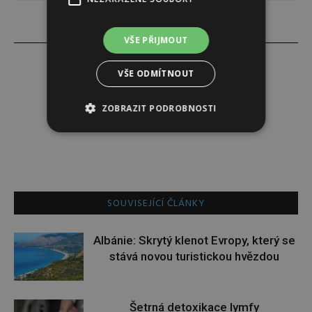
VŠE PŘIJMOUT
VŠE ODMÍTNOUT
01275183944
ZOBRAZIT PODROBNOSTI
SOUVISEJÍCÍ ČLÁNKY
Albánie: Skrytý klenot Evropy, který se
stává novou turistickou hvězdou
Šetrná detoxikace lymfy