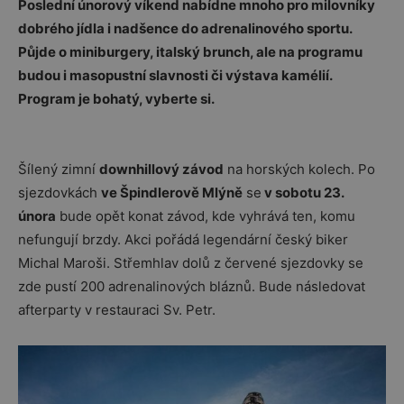
Poslední únorový víkend nabídne mnoho pro milovníky
dobrého jídla i nadšence do adrenalinového sportu.
Půjde o miniburgery, italský brunch, ale na programu
budou i masopustní slavnosti či výstava kamélií.
Program je bohatý, vyberte si.
Šílený zimní
downhillový závod
na horských kolech. Po
sjezdovkách
ve Špindlerově Mlýně
se
v sobotu 23.
února
bude opět konat závod, kde vyhrává ten, komu
nefungují brzdy. Akci pořádá legendární český biker
Michal Maroši. Střemhlav dolů z červené sjezdovky se
zde pustí 200 adrenalinových bláznů. Bude následovat
afterparty v restauraci Sv. Petr.