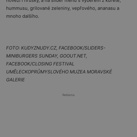
hovězí i hrušky, a na slider menu s výběrem z kuřete,
hummusu, grilované zeleniny, vepřového, ananasu a
mnoho dalšího.
FOTO: KUDYZNUDY.CZ, FACEBOOK/SLIDERS-
MINIBURGERS SUNDAY, GOOUT.NET,
FACEBOOK/CLOSING FESTIVAL
UMĚLECKOPRŮMYSLOVÉHO MUZEA MORAVSKÉ
GALERIE
Reklama