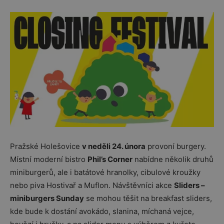
Pražské Holešovice
v neděli 24. února
provoní burgery.
Místní moderní bistro
Phil’s Corner
nabídne několik druhů
miniburgerů, ale i batátové hranolky, cibulové kroužky
nebo piva Hostivař a Muflon. Návštěvníci akce
Sliders –
miniburgers Sunday
se mohou těšit na breakfast sliders,
kde bude k dostání avokádo, slanina, míchaná vejce,