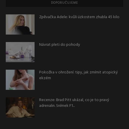
DOPORUČUJEME
Zpěvačka Adele: kvůli úzkostem zhubla 45 kilo
Návrat pleti do pohody
Pokožka v ohrožení: tipy, jak zmírnit atopický
ekzém
Recenze: Brad Pitt ukázal, co je to pravý
adrenalin. Snímek F1...