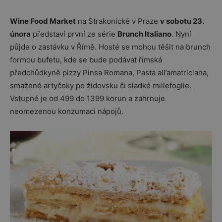
Wine Food Market
na Strakonické v Praze
v sobotu 23.
února
představí první ze série
Brunch Italiano
. Nyní
půjde o zastávku v Římě. Hosté se mohou těšit na brunch
formou bufetu, kde se bude podávat římská
předchůdkyně pizzy Pinsa Romana, Pasta all’amatriciana,
smažené artyčoky po židovsku či sladké millefoglie.
Vstupné je od 499 do 1399 korun a zahrnuje
neomezenou konzumaci nápojů.