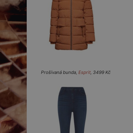
Prošívaná bunda,
Esprit
, 3499 Kč K