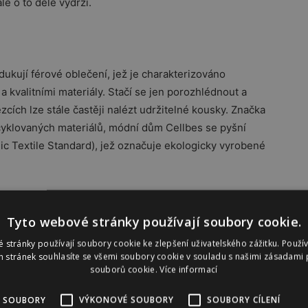
le o to déle vydrží.
ukují férové oblečení, jež je charakterizováno
 kvalitními materiály. Stačí se jen porozhlédnout a
cích lze stále častěji nalézt udržitelné kousky. Značka
ecyklovaných materiálů, módní dům Cellbes se pyšní
ic Textile Standard), jež označuje ekologicky vyrobené
lněný svetr, naopak! Může být krásná a svého nositele
Tyto webové stránky používají soubory cookie.
 stránky používají soubory cookie ke zlepšení uživatelského zážitku. Použí
šatník
:
 stránek souhlasíte se všemi soubory cookie v souladu s našimi zásadami 
souborů cookie.
Více informací
 SOUBORY
VÝKONOVÉ SOUBORY
SOUBORY CÍLENÍ