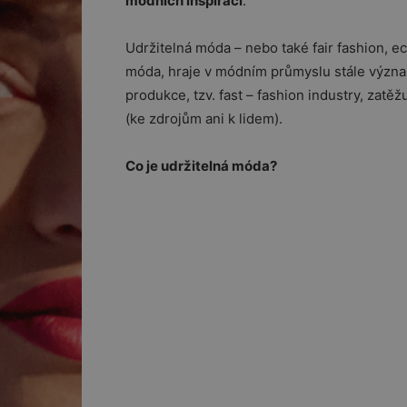
módních inspirací
.
Udržitelná móda – nebo také fair fashion, ec
móda, hraje v módním průmyslu stále význam
produkce, tzv. fast – fashion industry, zatě
(ke zdrojům ani k lidem).
Co je udržitelná móda?