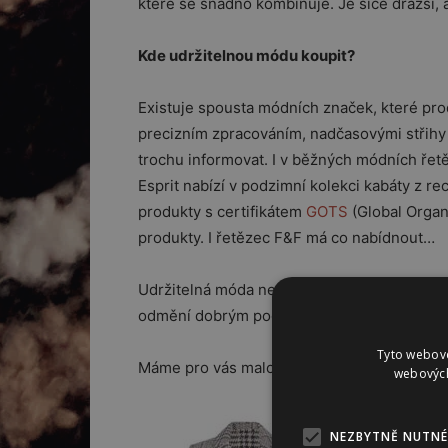
které se snadno kombinuje. Je sice dražší, a
Kde udržitelnou módu koupit?
Existuje spousta módních značek, které prod
precizním zpracováním, nadčasovými střihy a
trochu informovat. I v běžných módních řetěz
Esprit nabízí v podzimní kolekci kabáty z r
produkty s certifikátem
GOTS
(Global Organ
produkty. I řetězec F&F má co nabídnout…
Udržitelná móda neznamená jen „kousavý“ v
odmění dobrým pocitem.
Tyto webové
Máme pro vás malou inspiraci pro
podzimní 
webových
NEZBYTNĚ NUTNÉ