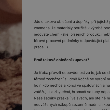
Jde o takové oblečení a doplňky, při jejichž 
znamená, že materiály použité k výrobě poc
jedovaté chemikálie, při jejich produkci ne
férové pracovní podmínky (odpovídající pla
práce…).
Proč takové oblečení kupovat?
Je třeba převzít odpovědnost za to, jak se 
férové zacházení s lidmi! Ročně se vyrobí mi
ho nikdo nechce a končí ve spalovnách a na 
zatěžující a zbytečná, hromadí se tuny odp
Naše šatníky praskají ve švech, ale stejně n
neuvážených nákupů sezonně módních kousků