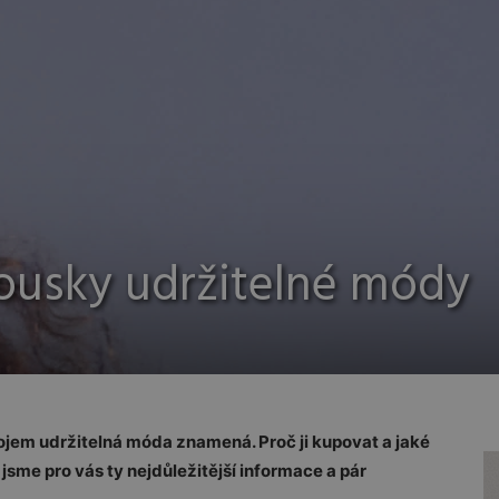
ousky udržitelné módy
o pojem udržitelná móda znamená. Proč ji kupovat a jaké
jsme pro vás ty nejdůležitější informace a pár