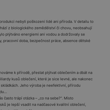
produkci nebyli poškozeni lidé ani příroda. V detailu to
hází z biologického zemědělství či chovu, neobsahují
bylo plýtváno energiemi ani vodou a dodržovaly se
ty, pracovní doba, bezpečnost práce, absence dětské
chováme k přírodě, přestat plýtvat oblečením a dbát na
liardy kusů oblečení, které je sice levné, ale nakonec
skládkách. Jeho výroba je neefektivní, přírodu
adu…
ás často trápí otázka – „co na sebe?“. Místo
 je lepší vsadit na nadčasové kvalitní oblečení,