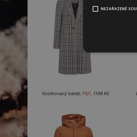
NEZAŘAZENÉ SO
Kostkovaný kabát,
F&F
, 1199 Kč Bavl