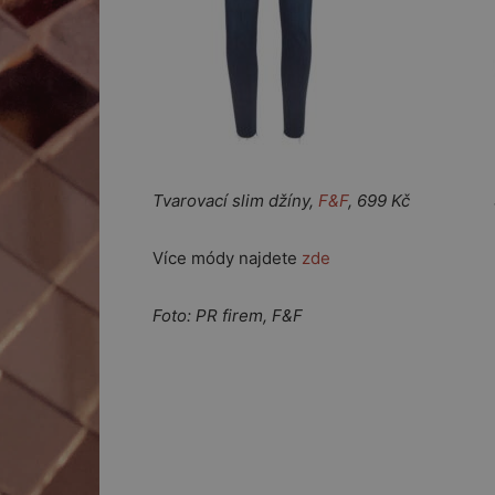
Tvarovací slim džíny,
F&F
, 699 Kč Sport
Více módy najdete
zde
Foto: PR firem, F&F