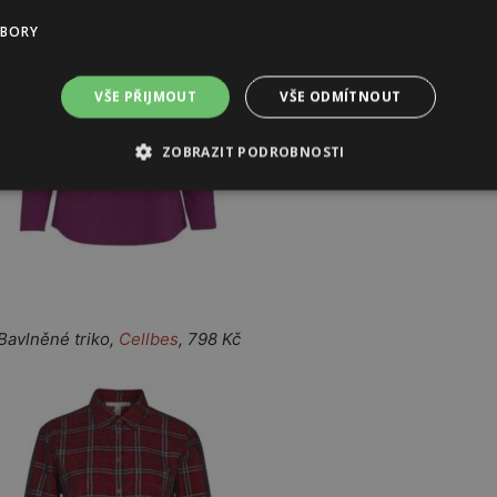
UBORY
VŠE PŘIJMOUT
VŠE ODMÍTNOUT
ZOBRAZIT PODROBNOSTI
něné triko,
Cellbes
, 798 Kč