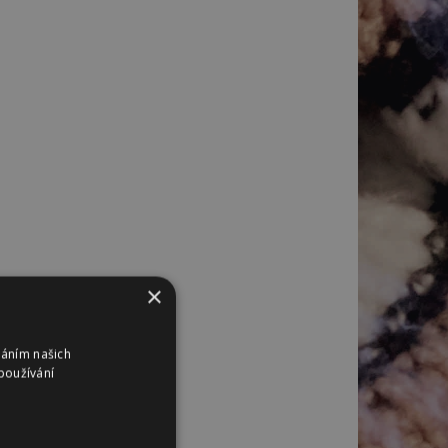
×
váním našich
používání