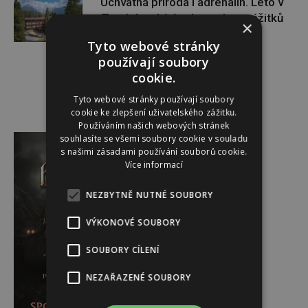
Úchvatná příroda i adrenalin. Léto v
Tatrách nabízí celou paletu zážitků
×
Tyto webové stránky
používají soubory
cookie.
Tyto webové stránky používají soubory
cookie ke zlepšení uživatelského zážitku.
Používáním našich webových stránek
Reklama
souhlasíte se všemi soubory cookie v souladu
s našimi zásadami používání souborů cookie.
Více informací
NEZBYTNĚ NUTNÉ SOUBORY
VÝKONOVÉ SOUBORY
SOUBORY CÍLENÍ
NEZAŘAZENÉ SOUBORY