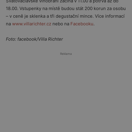
Svatováclavské vinobraní začíná v 11.00 a potrvá až do
18.00. Vstupenky na místě budou stát 200 korun za osobu
– v ceně je sklenka a tři degustační mince. Více informací
na
www.villarichter.cz
nebo na
Facebooku
.
Foto: facebook/Villa Richter
Reklama