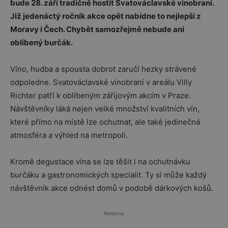
bude 28. září tradičně hostit Svatováclavské vinobraní.
Již jedenáctý ročník akce opět nabídne to nejlepší z
Moravy i Čech. Chybět samozřejmě nebude ani
oblíbený burčák.
Víno, hudba a spousta dobrot zaručí hezky strávené
odpoledne. Svatováclavské vinobraní v areálu Villy
Richter patří k oblíbeným zářijovým akcím v Praze.
Návštěvníky láká nejen velké množství kvalitních vín,
které přímo na místě lze ochutnat, ale také jedinečná
atmosféra a výhled na metropoli.
Kromě degustace vína se lze těšit i na ochutnávku
burčáku a gastronomických specialit. Ty si může každý
návštěvník akce odnést domů v podobě dárkových košů.
Reklama