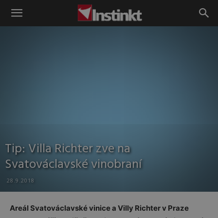
Instinkt
Tip: Villa Richter zve na
Svatováclavské vinobraní
28.9.2018
Areál Svatováclavské vinice a Villy Richter v Praze