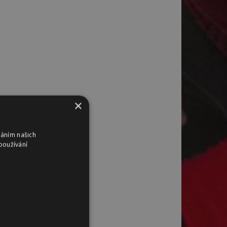
×
váním našich
používání