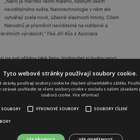
„Nano je měřítko velmi malého, lidským okem
neviditelného světa. Nanotechnologie v něm ale
vytvářejí zcela nové, úžasné vlastnosti hmoty. Cílem
Nanodnů je přeměnit neviditelné na viditelné a
krétních výrobcích,“ říká Jiří Kůs z Asociace
si na své přijdou také ženy. Vyzkoušet si budou moci
u Contipro – pleťovou masku z nanovláken kyseliny
Tyto webové stránky používají soubory cookie.
ní sondy, které umí změřit několik parametrů lidské
ění bude stylové oblečení z nanotextilu nebo funkční
 stránky používají soubory cookie ke zlepšení uživatelského zážitku. Použí
 stránek souhlasíte se všemi soubory cookie v souladu s našimi zásadami 
souborů cookie.
Více informací
e a program Techmania Science Center dle
 SOUBORY
VÝKONOVÉ SOUBORY
SOUBORY CÍLENÍ
UBORY
Reklama
VŠE PŘIJMOUT
VŠE ODMÍTNOUT