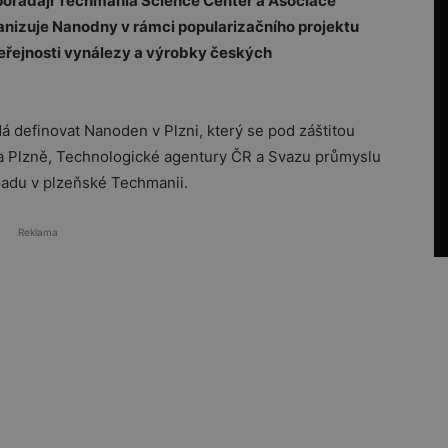
 pořádají Techmania Science Center a Asociace
nizuje Nanodny v rámci popularizačního projektu
 veřejnosti vynálezy a výrobky českých
 dá definovat Nanoden v Plzni, který se pod záštitou
a Plzně, Technologické agentury ČR a Svazu průmyslu
padu v plzeňské Techmanii.
Reklama