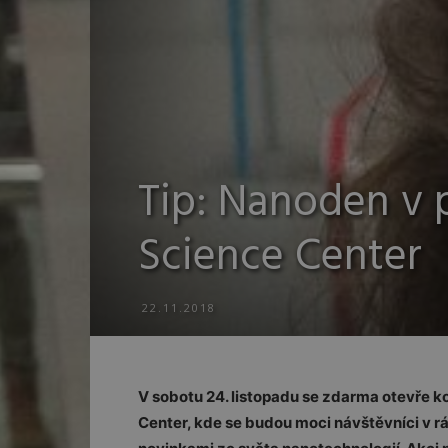
Tip: Nanoden v
Science Center
22.11.2018
V sobotu 24. listopadu se zdarma otevře 
Center, kde se budou moci návštěvníci v 