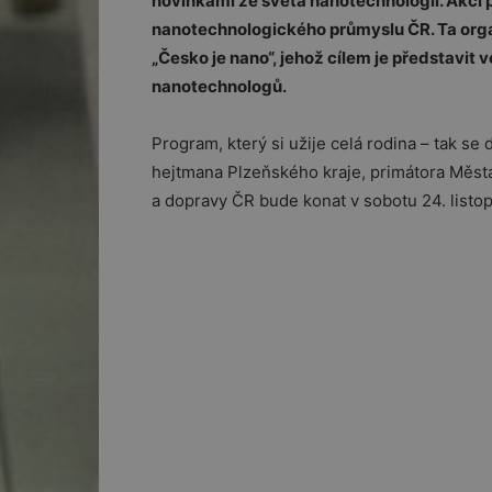
novinkami ze světa nanotechnologií. Akci
nanotechnologického průmyslu ČR. Ta orga
„Česko je nano“, jehož cílem je představit
nanotechnologů.
Program, který si užije celá rodina – tak se
hejtmana Plzeňského kraje, primátora Měst
a dopravy ČR bude konat v sobotu 24. listo