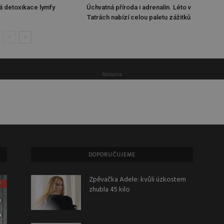
á detoxikace lymfy
Úchvatná příroda i adrenalin. Léto v
Tatrách nabízí celou paletu zážitků
Reklama
DOPORUČUJEME
Zpěvačka Adele: kvůli úzkostem
zhubla 45 kilo