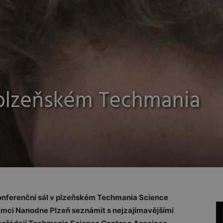
 plzeňském Techmania
konferenční sál v plzeňském Techmania Science
rámci Nanodne Plzeň seznámit s nejzajímavějšími