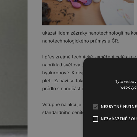
ukázat lidem zázraky nanotechnologií na kon
nanotechnologického průmyslu ČR.
I přes zřejmé technické zaměření celé akce 
například světový unikát patentovaný firmo
hyaluronové. K dispozici budou také speciál
pleti. Zabaví se také milovníci módy – k vid
Tyto webové
webových
prádlo s nanočásticemi stříbra.
Vstupné na akci je zdarma, ostatní expozic
NEZBYTNĚ NUTNÉ
standardního ceníku.
NEZAŘAZENÉ SO