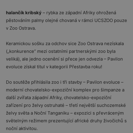
halančík kribský
– rybka ze západní Afriky ohrožená
pěstováním palmy olejné chovaná v rámci UCSZOO pouze
v Zoo Ostrava.
Keramickou sošku za odchov sice Zoo Ostrava nezískala
(„konkurence“ mezi ostatními partnerskými zoo byla
veliká), ale jedno ocenění si přece jen odvezla – Pavilon
evoluce získal titul v kategorii Přestavba roku!
Do soutěže přihlásila zoo i tři stavby – Pavilon evoluce –
moderní chovatelsko-expoziční komplex pro šimpanze a
další zvířata západní Afriky, chovatelsko-expoziční
zařízení pro želvy ostruhaté – třetí největší suchozemské
želvy světa a Noční Tanganiku – expozici s převráceným
světelným režimem prezentující africké druhy živočichů s
noční aktivitou.