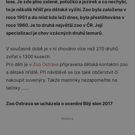
lese. Je zde plno zeleně, potůčků a jezírek a co nechybí,
to je několik hřišť pro dětské vyžití. Zoo byla založena v
roce 1951 a do míst kde leží dnes, byla přestěhována v
roce 1960. Je to druhá největší zoo v ČR. Její
specializací je chov vzácných druhů lemurů.
V současné době je v ní chováno více než 270 druhů
zvířat v 1300 kusech.
Pro děti je v
Zoo Ostrava
připravena dětská kontaktní zoo
a dětské hřiště. Při návštěvě se lze také občerstvit či
nakoupit suvenýry. Takže maminky nezapomeňte na
tatínky ……
Zoo Ostrava se ucházela o ocenění Bílý slon 2017
Reklama