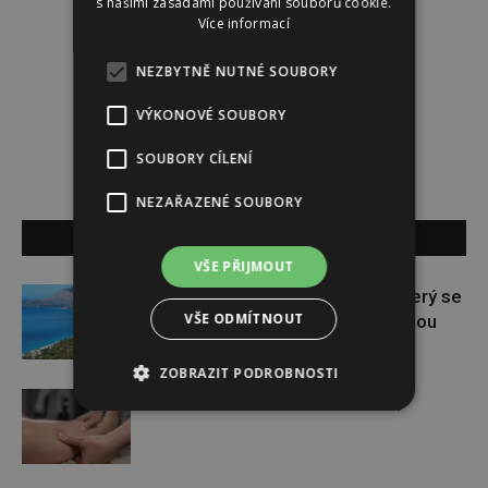
s našimi zásadami používání souborů cookie.
Více informací
Redakce
NEZBYTNĚ NUTNÉ SOUBORY
Redakce magazínu Instinkt.
VÝKONOVÉ SOUBORY
SOUBORY CÍLENÍ
NEZAŘAZENÉ SOUBORY
SOUVISEJÍCÍ ČLÁNKY
VŠE PŘIJMOUT
Albánie: Skrytý klenot Evropy, který se
VŠE ODMÍTNOUT
stává novou turistickou hvězdou
ZOBRAZIT PODROBNOSTI
Šetrná detoxikace lymfy