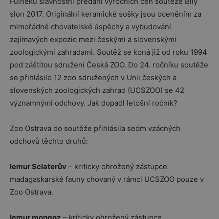
Fulneku slavnostní předání výročních cen soutěže Bílý
slon 2017. Originální keramické sošky jsou oceněním za
mimořádné chovatelské úspěchy a vybudování
zajímavých expozic mezi českými a slovenskými
zoologickými zahradami. Soutěž se koná již od roku 1994
pod záštitou sdružení Česká ZOO. Do 24. ročníku soutěže
se přihlásilo 12 zoo sdružených v Unii českých a
slovenských zoologických zahrad (UCSZOO) se 42
významnými odchovy. Jak dopadl letošní ročník?
Zoo Ostrava do soutěže přihlásila sedm vzácných
odchovů těchto druhů:
lemur Sclaterův
– kriticky ohrožený zástupce
madagaskarské fauny chovaný v rámci UCSZOO pouze v
Zoo Ostrava.
lemur mongoz
– kriticky ohrožený zástupce