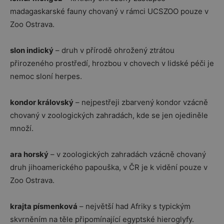
madagaskarské fauny chovaný v rámci UCSZOO pouze v
Zoo Ostrava.
slon indický
– druh v přírodě ohrožený ztrátou
přirozeného prostředí, hrozbou v chovech v lidské péči je
nemoc sloní herpes.
kondor královský
– nejpestřeji zbarvený kondor vzácně
chovaný v zoologických zahradách, kde se jen ojediněle
množí.
ara horský
– v zoologických zahradách vzácně chovaný
druh jihoamerického papouška, v ČR je k vidění pouze v
Zoo Ostrava.
krajta písmenková
– největší had Afriky s typickým
skvrněním na těle připomínající egyptské hieroglyfy.