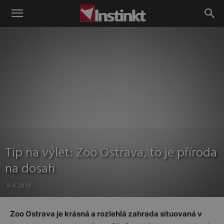
Instinkt
Tip na výlet: Zoo Ostrava, to je příroda
na dosah
9.6.2018
Zoo Ostrava je krásná a rozlehlá zahrada situovaná v