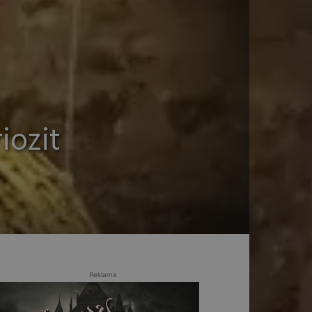
iozit
Reklama