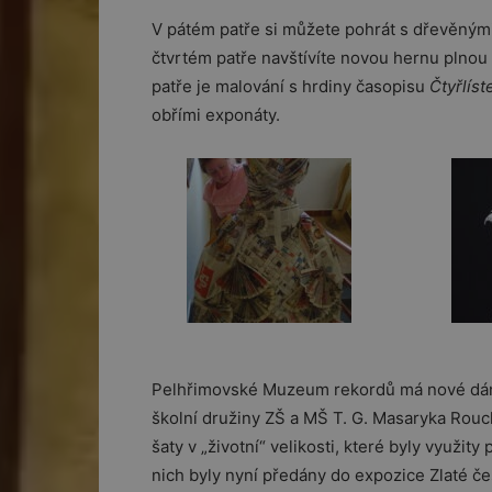
V pátém patře si můžete pohrát s dřevěnými
čtvrtém patře navštívíte novou hernu plnou d
patře je malování s hrdiny časopisu
Čtyřlíst
obřími exponáty.
Pelhřimovské Muzeum rekordů má nové dáms
školní družiny ZŠ a MŠ T. G. Masaryka Rouc
šaty v „životní“ velikosti, které byly využi
nich byly nyní předány do expozice Zlaté č