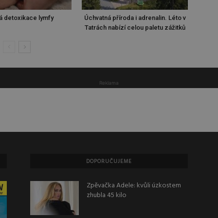
á detoxikace lymfy
Úchvatná příroda i adrenalin. Léto v
Tatrách nabízí celou paletu zážitků
Reklama
DOPORUČUJEME
Zpěvačka Adele: kvůli úzkostem
zhubla 45 kilo