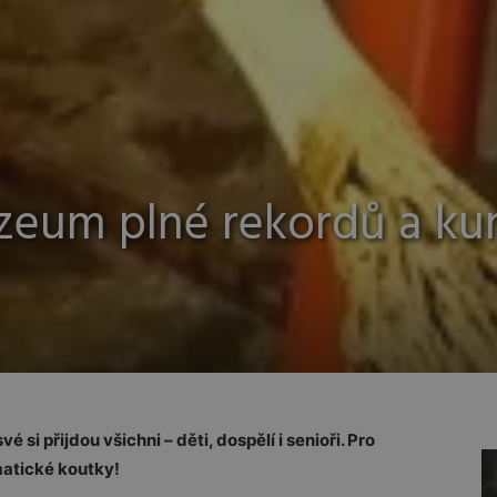
zeum plné rekordů a kur
 si přijdou všichni – děti, dospělí i senioři. Pro
matické koutky!