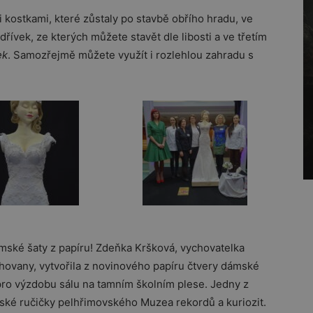
 kostkami, které zůstaly po stavbě obřího hradu, ve
řívek, ze kterých můžete stavět dle libosti a ve třetím
ek
. Samozřejmě můžete využít i rozlehlou zahradu s
ké šaty z papíru! Zdeňka Kršková, vychovatelka
hovany, vytvořila z novinového papíru čtvery dámské
ty pro výzdobu sálu na tamním školním plese. Jedny z
eské ručičky pelhřimovského Muzea rekordů a kuriozit.