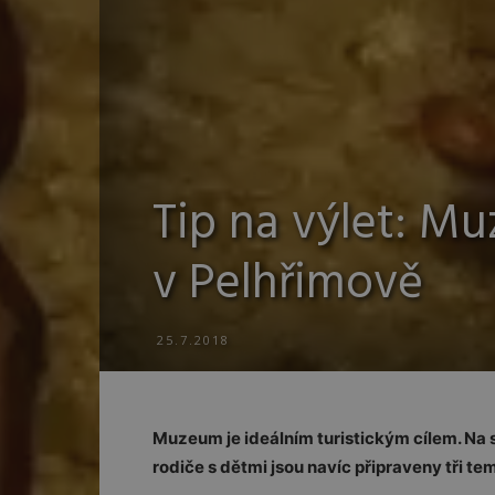
Tip na výlet: Mu
v Pelhřimově
25.7.2018
Muzeum je ideálním turistickým cílem. Na své
rodiče s dětmi jsou navíc připraveny tři te