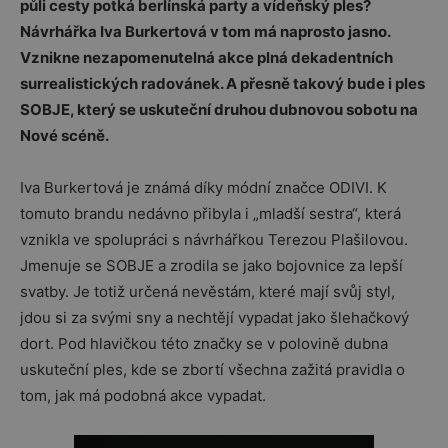
půli cesty potká berlínská party a vídeňský ples?
Návrhářka Iva Burkertová v tom má naprosto jasno.
Vznikne nezapomenutelná akce plná dekadentních
surrealistických radovánek. A přesně takový bude i ples
SOBJE, který se uskuteční druhou dubnovou sobotu na
Nové scéně.
Iva Burkertová je známá díky módní značce ODIVI. K
tomuto brandu nedávno přibyla i „mladší sestra“, která
vznikla ve spolupráci s návrhářkou Terezou Plašilovou.
Jmenuje se SOBJE a zrodila se jako bojovnice za lepší
svatby. Je totiž určená nevěstám, které mají svůj styl,
jdou si za svými sny a nechtějí vypadat jako šlehačkový
dort. Pod hlavičkou této značky se v polovině dubna
uskuteční ples, kde se zbortí všechna zažitá pravidla o
tom, jak má podobná akce vypadat.