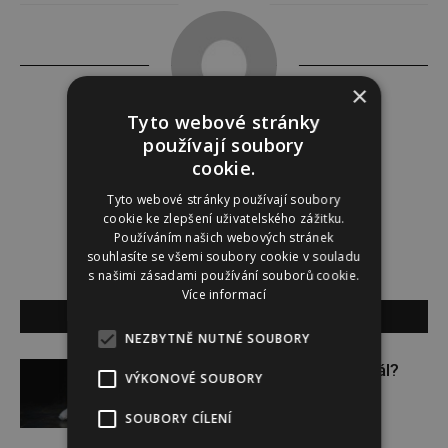
×
Tyto webové stránky
používají soubory
Redakce
cookie.
Tyto webové stránky používají soubory
Redakce magazínu Instinkt.
cookie ke zlepšení uživatelského zážitku.
Používáním našich webových stránek
souhlasíte se všemi soubory cookie v souladu
s našimi zásadami používání souborů cookie.
Více informací
SOUVISEJÍCÍ ČLÁNKY
NEZBYTNĚ NUTNÉ SOUBORY
Budou se vraždit malé děti dál?
VÝKONOVÉ SOUBORY
SOUBORY CÍLENÍ