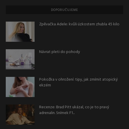
DOPORUČUJEME
Zpěvačka Adele: kvůli úzkostem zhubla 45 kilo
Návrat pleti do pohody
Pokožka v ohrožení: tipy, jak zmírnit atopický
ekzém
Recenze: Brad Pitt ukázal, co je to pravý
adrenalin. Snímek F1...