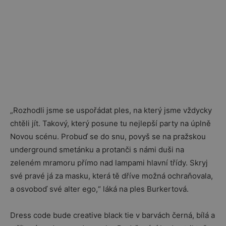
„Rozhodli jsme se uspořádat ples, na který jsme vždycky
chtěli jít. Takový, který posune tu nejlepší party na úplně
Novou scénu. Probuď se do snu, povyš se na pražskou
underground smetánku a protanči s námi duši na
zeleném mramoru přímo nad lampami hlavní třídy. Skryj
své pravé já za masku, která tě dříve možná ochraňovala,
a osvoboď své alter ego,“ láká na ples Burkertová.
Dress code bude creative black tie v barvách černá, bílá a