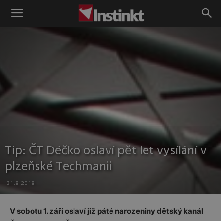
Instinkt
Tip: ČT Déčko oslaví pět let vysílání v
plzeňské Techmanii
31.8.2018
V sobotu 1. září oslaví již páté narozeniny dětský kanál