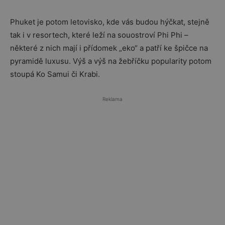
Phuket je potom letovisko, kde vás budou hýčkat, stejně
tak i v resortech, které leží na souostroví Phi Phi –
některé z nich mají i přídomek „eko“ a patří ke špičce na
pyramidě luxusu. Výš a výš na žebříčku popularity potom
stoupá Ko Samui či Krabi.
Reklama