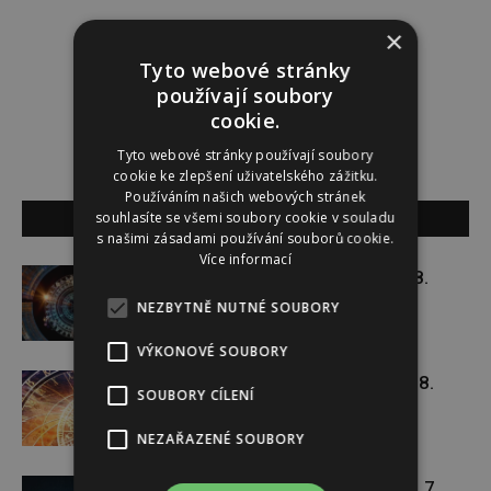
Redakce
×
Tyto webové stránky
používají soubory
Redakce magazínu Instinkt.
cookie.
Tyto webové stránky používají soubory
cookie ke zlepšení uživatelského zážitku.
Používáním našich webových stránek
SOUVISEJÍCÍ ČLÁNKY
souhlasíte se všemi soubory cookie v souladu
s našimi zásadami používání souborů cookie.
Více informací
Týdenní horoskop 3. 8. – 9. 8.
NEZBYTNĚ NUTNÉ SOUBORY
VÝKONOVÉ SOUBORY
Týdenní horoskop 27. 7. – 2. 8.
SOUBORY CÍLENÍ
NEZAŘAZENÉ SOUBORY
Týdenní horoskop 20. 7. – 26. 7.