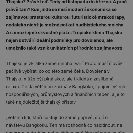
Thajska? Právě teď. Tedy od listopadu do března. A proč
právě tam? Kde jinde se mísí moderní ekonomika se
zajímavou prastarou kulturou, futuristické mrakodrapy,
nedaleko nichž je možné potkat budhistického mnicha.
A samozřejmě skvostné pláže. Tropické klima Thajska
nejen dotváří ideální podmínky pro dovolenou, ale
umožnilo také vznik unikátních přírodních zajímavostí.
Thajsko je zkrátka země mnoha tváří. Proto musí člověk
pečlivě vybírat, co od této země čeká. Dovolená v
Thajsku může být plná akce, ale i klidná a zaslíbená
relaxu. Cesta většinou začíná v Bangkoku, spojnicí všech
hospodářských, průmyslových a finančních tepen, a je to
také nejdůležitější thajský přístav.
„Většina lidí, kteří cestují do země poprvé, stojí o
návštěvu Bangkoku. Ten má rozhodně co nabídnout, ne
nadarmo je druhým nejnavštěvovanějším městem celého