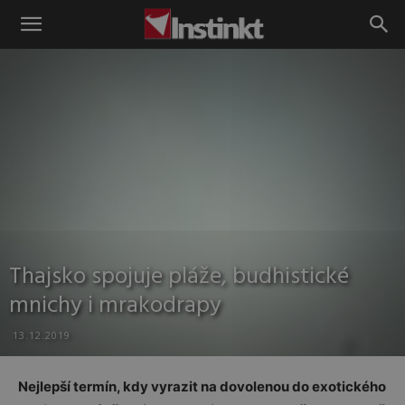
Instinkt
Thajsko spojuje pláže, budhistické
mnichy i mrakodrapy
13.12.2019
Nejlepší termín, kdy vyrazit na dovolenou do exotického