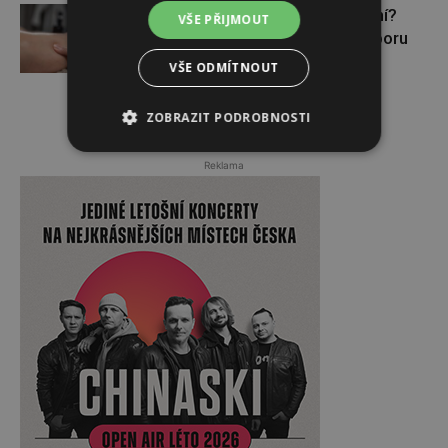
Lymfatický systém v ohrožení?
VŠE PŘIJMOUT
Využijte moderní nutriční podporu
VŠE ODMÍTNOUT
ZOBRAZIT PODROBNOSTI
Reklama