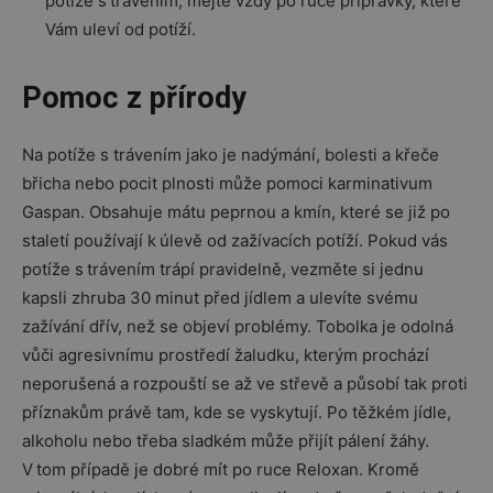
potíže s trávením, mějte vždy po ruce přípravky, které
Vám uleví od potíží.
Pomoc z přírody
Na potíže s trávením jako je nadýmání, bolesti a křeče
břicha nebo pocit plnosti může pomoci karmi­nativum
Gaspan. Obsahuje mátu peprnou a kmín, které se již po
staletí používají k úlevě od zažívacích potíží. Pokud vás
potíže s trávením trápí pravidelně, vezměte si jednu
kapsli zhruba 30 minut před jídlem a ulevíte svému
zažívání dřív, než se objeví problémy. Tobolka je odolná
vůči agresivnímu prostředí žaludku, kterým prochází
neporušená a rozpouští se až ve střevě a působí tak proti
příznakům právě tam, kde se vyskytují. Po těžkém jídle,
alkoholu nebo třeba sladkém může přijít pálení žáhy.
V tom případě je dobré mít po ruce Reloxan. Kromě