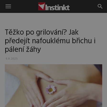
Instinkt
Těžko po grilování? Jak
předejít nafouklému břichu i
pálení žáhy
6.8.2025