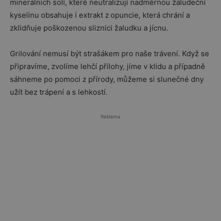
minerálních solí, které neutralizují nadměrnou žaludeční
kyselinu obsahuje i extrakt z opuncie, která chrání a
zklidňuje poškozenou sliznici žaludku a jícnu.
Grilování nemusí být strašákem pro naše trávení. Když se
připravíme, zvolíme lehčí přílohy, jíme v klidu a případně
sáhneme po pomoci z přírody, můžeme si slunečné dny
užít bez trápení a s lehkostí.
Reklama