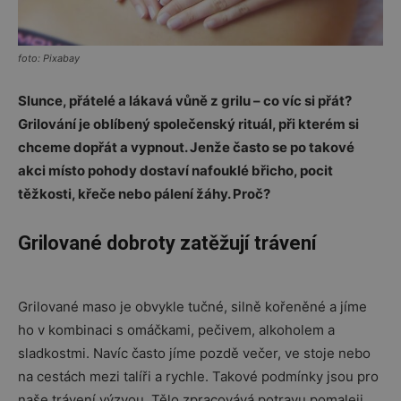
foto: Pixabay
Slunce, přátelé a lákavá vůně z grilu – co víc si přát?
Grilování je oblíbený společenský rituál, při kterém si
chceme dopřát a vypnout. Jenže často se po takové
akci místo pohody dostaví nafouklé břicho, pocit
těžkosti, křeče nebo pálení žáhy. Proč?
Grilované dobroty zatěžují trávení
Grilované maso je obvykle tučné, silně kořeněné a jíme
ho v kombinaci s omáčkami, pečivem, alkoholem a
sladkostmi. Navíc často jíme pozdě večer, ve stoje nebo
na cestách mezi talíři a rychle. Takové podmínky jsou pro
naše trávení výzvou. Tělo zpracovává potravu pomaleji,