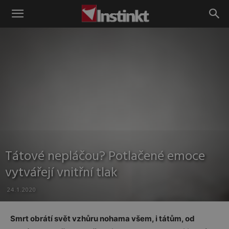
Instinkt
Tátové nepláčou? Potlačené emoce
vytvářejí vnitřní tlak
24.1.2020
Smrt obrátí svět vzhůru nohama všem, i tátům, od