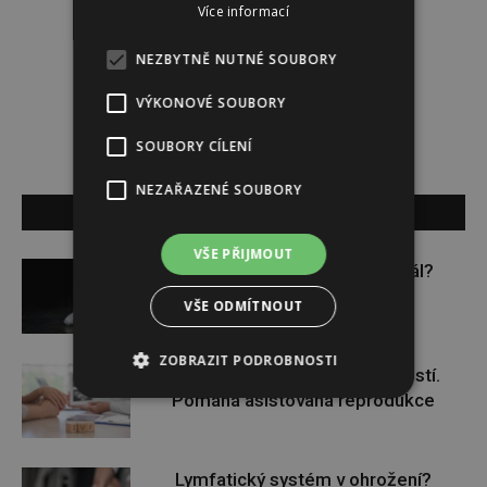
Více informací
Redakce
NEZBYTNĚ NUTNÉ SOUBORY
Redakce magazínu Instinkt.
VÝKONOVÉ SOUBORY
SOUBORY CÍLENÍ
NEZAŘAZENÉ SOUBORY
SOUVISEJÍCÍ ČLÁNKY
VŠE PŘIJMOUT
Budou se vraždit malé děti dál?
VŠE ODMÍTNOUT
ZOBRAZIT PODROBNOSTI
Těhotenství není samozřejmostí.
Pomáhá asistovaná reprodukce
Lymfatický systém v ohrožení?