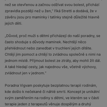
než se otevřenou a začnou odžívat svou bolest, přichází
zpravidla později než u žen,“ říká Stretti a dodává, že v
závěru jsou pro maminky i tatínky stejně důležité hlavně
jejich děti.
„Důvod, proč muži s dětmi přicházejí do naší poradny, se
často shoduje s důvody maminek. Nechtějí něco
přehlédnout nebo zanedbat v truchlení jejich dítěte.
Chtějí jim pomoct a chtějí to zvládnou společně s nimi na
jednom místě. Přijmout bolest ze ztráty, aby mohli žít dál.
A také hledají cesty, jak najednou vše, včetně výchovy,
zvládnout jen v jednom.“
Poradna Vigvam poskytuje bezplatnou terapii rodinám,
kde došlo k nečekané či náhlé smrti. Koncept je unikátní
svým zaměřením na rodiny s dětmi, ve kterém se v části
terapie jeden z terapeutů věnuje dospělým a druhý