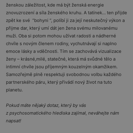
ženskou záležitost, kde má být ženská energie
znovuzrození a síla ženského kruhu. A tatínek… ten přijde
zpět ke své “bohyni “, políbí ji za její neskutečný výkon a
přijme dar, který umí dát jen žena svému milovanému
muži. Oba si potom mohou užívat radosti a nádherné
chvíle s novým členem rodiny, vychutnávají si naplno
emoce lásky a vděčnosti. Tím se zachovává vizualizace
ženy – krásné,milé, statečné, která má svůdné tělo a
intimní chvíle jsou příjemným kouzelným okamžikem.
Samozřejmě plně respektuji svobodnou volbu každého
partnerského páru, který přivádí nový život na tuto
planetu.
Pokud máte nějaký dotaz, který by vás
z psychosomatického hlediska zajímal, neváhejte nám
napsat!