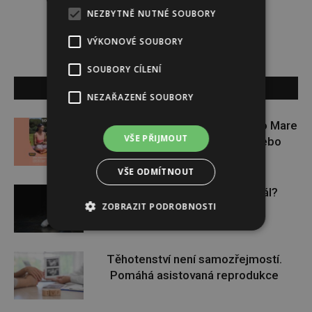
NEZBYTNĚ NUTNÉ SOUBORY
VÝKONOVÉ SOUBORY
SOUBORY CÍLENÍ
SOUVISEJÍCÍ ČLÁNKY
NEZAŘAZENÉ SOUBORY
Zapojte se do letní soutěže s Rio Mare
VŠE PŘIJMOUT
a vyhrajte iWatch Series 11 nebo
jógamatku
VŠE ODMÍTNOUT
Budou se vraždit malé děti dál?
ZOBRAZIT PODROBNOSTI
Těhotenství není samozřejmostí.
Pomáhá asistovaná reprodukce