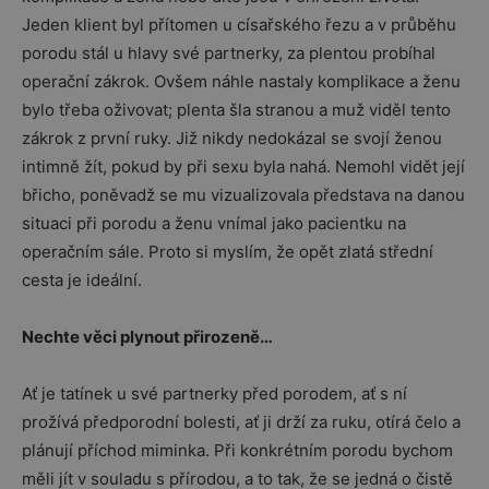
Jeden klient byl přítomen u císařského řezu a v průběhu
porodu stál u hlavy své partnerky, za plentou probíhal
operační zákrok. Ovšem náhle nastaly komplikace a ženu
bylo třeba oživovat; plenta šla stranou a muž viděl tento
zákrok z první ruky. Již nikdy nedokázal se svojí ženou
intimně žít, pokud by při sexu byla nahá. Nemohl vidět její
břicho, poněvadž se mu vizualizovala představa na danou
situaci při porodu a ženu vnímal jako pacientku na
operačním sále. Proto si myslím, že opět zlatá střední
cesta je ideální.
Nechte věci plynout přirozeně…
Ať je tatínek u své partnerky před porodem, ať s ní
prožívá předporodní bolesti, ať ji drží za ruku, otírá čelo a
plánují příchod miminka. Při konkrétním porodu bychom
měli jít v souladu s přírodou, a to tak, že se jedná o čistě