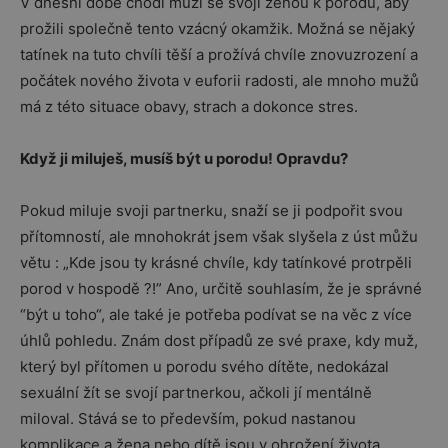
V dnešní době chodí muži se svojí ženou k porodu, aby
prožili společně tento vzácný okamžik. Možná se nějaký
tatínek na tuto chvíli těší a prožívá chvíle znovuzrození a
počátek nového života v euforii radosti, ale mnoho mužů
má z této situace obavy, strach a dokonce stres.
Když ji miluješ, musíš být u porodu! Opravdu?
Pokud miluje svoji partnerku, snaží se ji podpořit svou
přítomností, ale mnohokrát jsem však slyšela z úst můžu
větu : „Kde jsou ty krásné chvíle, kdy tatínkové protrpěli
porod v hospodě ?!” Ano, určitě souhlasím, že je správné
“být u toho“, ale také je potřeba podívat se na věc z více
úhlů pohledu. Znám dost případů ze své praxe, kdy muž,
který byl přítomen u porodu svého dítěte, nedokázal
sexuální žít se svojí partnerkou, ačkoli jí mentálně
miloval. Stává se to především, pokud nastanou
komplikace a žena nebo dítě jsou v ohrožení života.