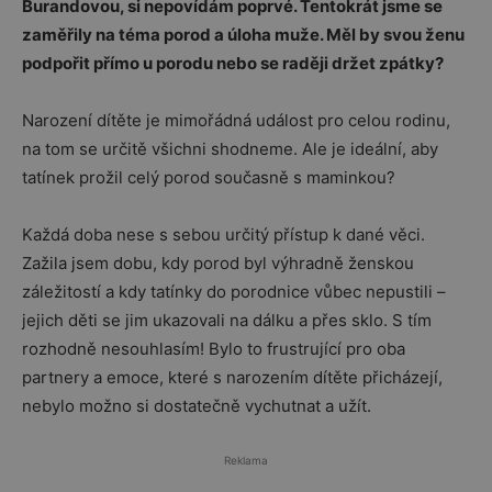
Burandovou, si nepovídám poprvé. Tentokrát jsme se
zaměřily na téma porod a úloha muže. Měl by svou ženu
podpořit přímo u porodu nebo se raději držet zpátky?
Narození dítěte je mimořádná událost pro celou rodinu,
na tom se určitě všichni shodneme. Ale je ideální, aby
tatínek prožil celý porod současně s maminkou?
Každá doba nese s sebou určitý přístup k dané věci.
Zažila jsem dobu, kdy porod byl výhradně ženskou
záležitostí a kdy tatínky do porodnice vůbec nepustili –
jejich děti se jim ukazovali na dálku a přes sklo. S tím
rozhodně nesouhlasím! Bylo to frustrující pro oba
partnery a emoce, které s narozením dítěte přicházejí,
nebylo možno si dostatečně vychutnat a užít.
Reklama