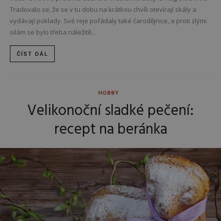
Tradovalo se, že se v tu dobu na krátkou chvíli otevírají skály a
vydávají poklady. Své reje pořádaly také čarodějnice, a proti zlými
silám se bylo třeba náležitě...
ČÍST DÁL
HOBBY
Velikonoční sladké pečení:
recept na beránka