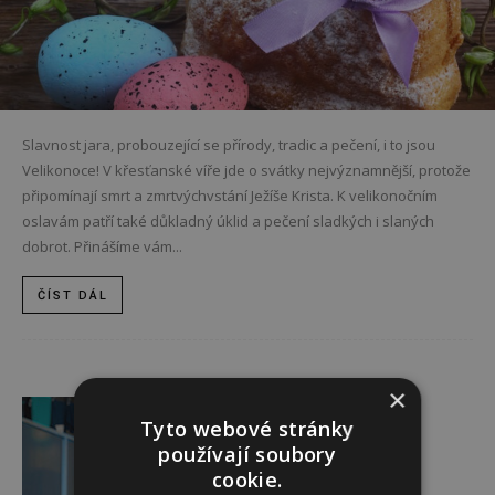
Slavnost jara, probouzející se přírody, tradic a pečení, i to jsou
Velikonoce! V křesťanské víře jde o svátky nejvýznamnější, protože
připomínají smrt a zmrtvýchvstání Ježíše Krista. K velikonočním
oslavám patří také důkladný úklid a pečení sladkých i slaných
dobrot. Přinášíme vám...
ČÍST DÁL
Reklama
×
Tyto webové stránky
používají soubory
cookie.