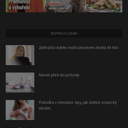
DOPORUČUJEME
Zpěvačka Adele: kvůli úzkostem zhubla 45 kilo
Návrat pleti do pohody
Pokožka v ohrožení: tipy, jak zmírnit atopický
ekzém