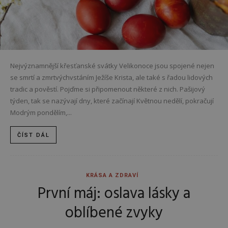
Nejvýznamnější křesťanské svátky Velikonoce jsou spojené nejen
se smrtí a zmrtvýchvstáním Ježíše Krista, ale také s řadou lidových
tradic a pověstí. Pojďme si připomenout některé z nich. Pašijový
týden, tak se nazývají dny, které začínají Květnou nedělí, pokračují
Modrým pondělím,...
ČÍST DÁL
KRÁSA A ZDRAVÍ
První máj: oslava lásky a
oblíbené zvyky