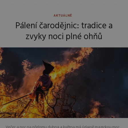
AKTUÁLNĚ
Pálení čarodějnic: tradice a
zvyky noci plné ohňů
Večer a noc na přelomu dubna a května má údajně magickou moc.