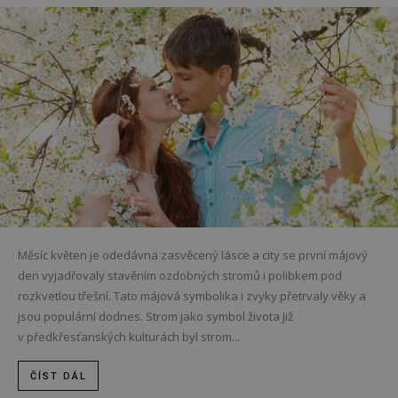
Měsíc květen je odedávna zasvěcený lásce a city se první májový
den vyjadřovaly stavěním ozdobných stromů i polibkem pod
rozkvetlou třešní. Tato májová symbolika i zvyky přetrvaly věky a
jsou populární dodnes. Strom jako symbol života Již
v předkřesťanských kulturách byl strom...
ČÍST DÁL