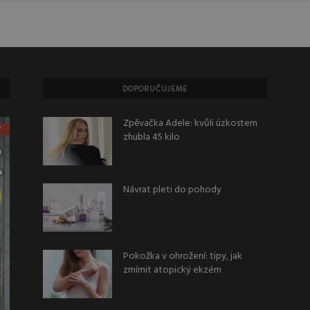
DOPORUČUJEME
Zpěvačka Adele: kvůli úzkostem
zhubla 45 kilo
Návrat pleti do pohody
Pokožka v ohrožení: tipy, jak
zmírnit atopický ekzém