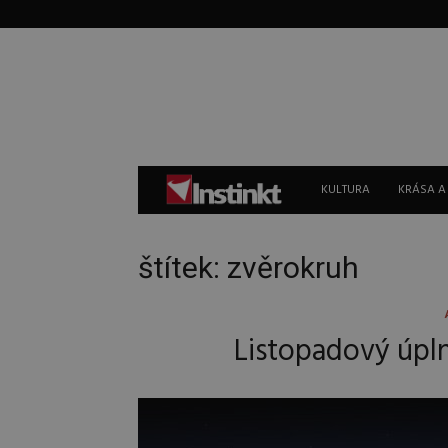
Instinkt
KULTURA
KRÁSA A
štítek: zvěrokruh
Listopadový úpln