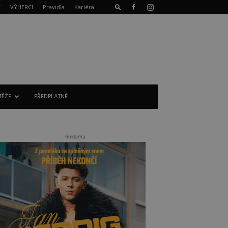
T
VÝHERCI
Pravidla
Kariéra
TĚŽE
PŘEDPLATNÉ
Reklama