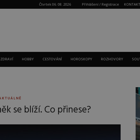
Čtvrtek 06. 08. 2026
Přihlášení / Registrace
KONTAK
Reklama
 ZDRAVÍ
HOBBY
CESTOVÁNÍ
HOROSKOPY
ROZHOVORY
SOU
AKTUÁLNĚ
ěk se blíží. Co přinese?