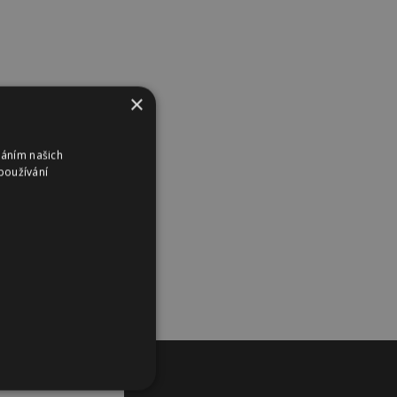
×
váním našich
používání