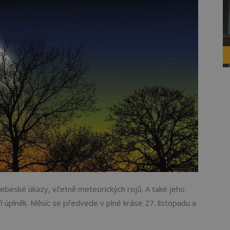
ebeské úkazy, včetně meteorických rojů. A také jeho
í úplněk. Měsíc se předvede v plné kráse 27. listopadu a