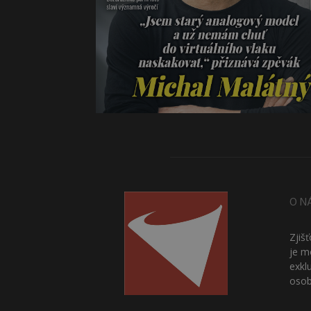
O N
Zjiš
je m
exkl
osob