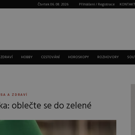
Čtvrtek 06. 08. 2026
Přihlášení / Registrace
KONTAK
Reklama
 ZDRAVÍ
HOBBY
CESTOVÁNÍ
HOROSKOPY
ROZHOVORY
SOU
SA A ZDRAVÍ
ka: oblečte se do zelené