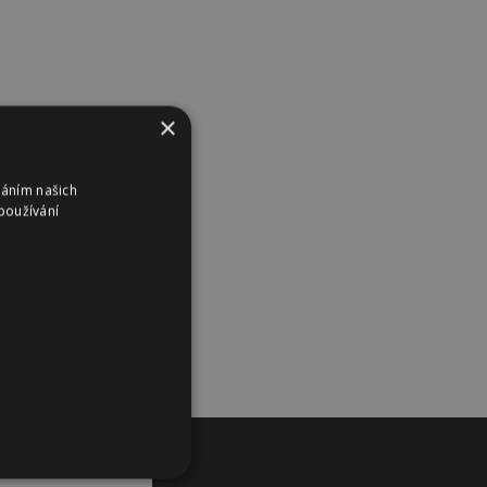
×
váním našich
používání