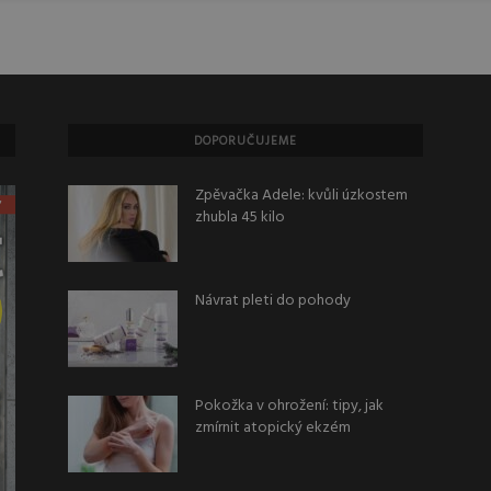
DOPORUČUJEME
Zpěvačka Adele: kvůli úzkostem
zhubla 45 kilo
Návrat pleti do pohody
Pokožka v ohrožení: tipy, jak
zmírnit atopický ekzém