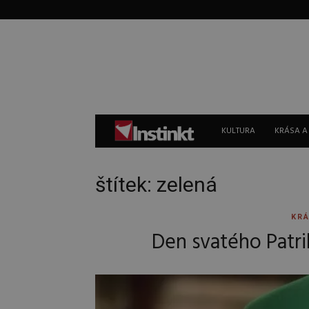
Instinkt
KULTURA
KRÁSA A
štítek: zelená
KRÁ
Den svatého Patri