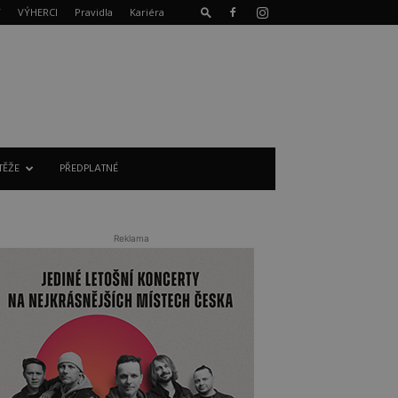
T
VÝHERCI
Pravidla
Kariéra
TĚŽE
PŘEDPLATNÉ
Reklama