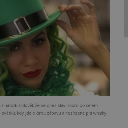
ž natolik zlidověl, že se dnes slaví skoro po celém
a svátků, kdy jde o čirou zábavu a nezřízené pití whisky.