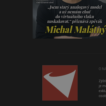
O N
Zjiš
je m
exkl
osob