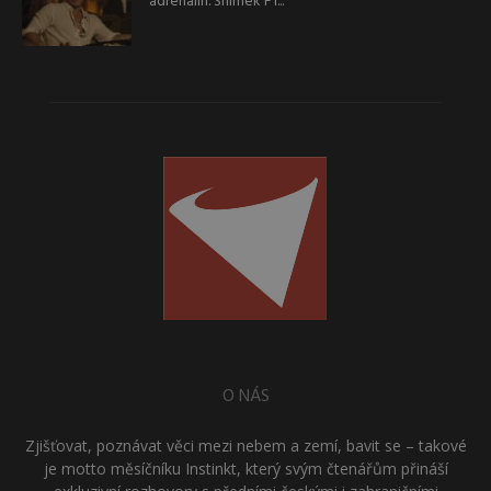
adrenalin. Snímek F1...
O NÁS
Zjišťovat, poznávat věci mezi nebem a zemí, bavit se – takové
je motto měsíčníku Instinkt, který svým čtenářům přináší