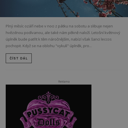
Plný měsíc ozáří nebe v noci z pátku na sobotu a slibuje nejen
hvězdnou podívanou, ale také nám pěkně naloží. Letošní květnový
úplněk bude patřit k těm náročnějším, nabízí však šanci leccos
pochopit. Když se na oblohu "vykulí" úplněk, pro...
ČÍST DÁL
Reklama