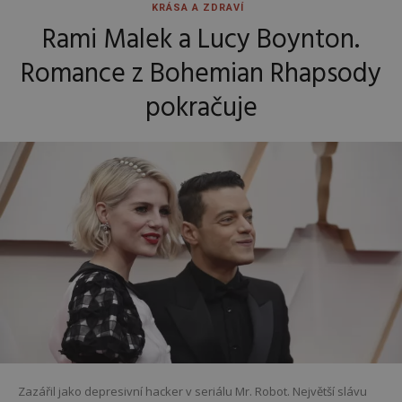
KRÁSA A ZDRAVÍ
Rami Malek a Lucy Boynton.
Romance z Bohemian Rhapsody
pokračuje
Zazářil jako depresivní hacker v seriálu Mr. Robot. Největší slávu