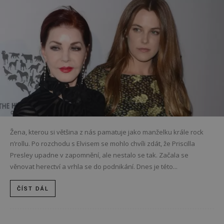
Žena, kterou si většina z nás pamatuje jako manželku krále rock
n’rollu. Po rozchodu s Elvisem se mohlo chvíli zdát, že Priscilla
Presley upadne v zapomnění, ale nestalo se tak. Začala se
věnovat herectví a vrhla se do podnikání. Dnes je této...
ČÍST DÁL