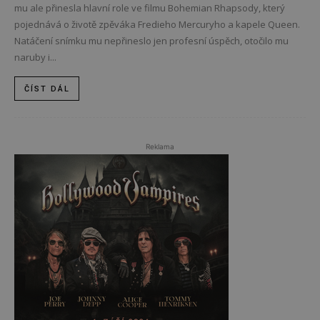
mu ale přinesla hlavní role ve filmu Bohemian Rhapsody, který
pojednává o životě zpěváka Fredieho Mercuryho a kapele Queen.
Natáčení snímku mu nepřineslo jen profesní úspěch, otočilo mu
naruby i...
ČÍST DÁL
Reklama