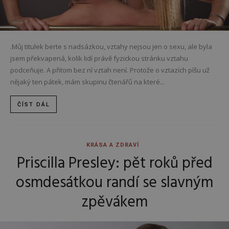
.Můj titulek berte s nadsázkou, vztahy nejsou jen o sexu, ale byla
jsem překvapená, kolik lidí právě fyzickou stránku vztahu
podceňuje. A přitom bez ní vztah není. Protože o vztazích píšu už
nějaký ten pátek, mám skupinu čtenářů na které...
ČÍST DÁL
KRÁSA A ZDRAVÍ
Priscilla Presley: pět roků před
osmdesátkou randí se slavným
zpěvákem