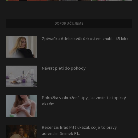
DOPORUČUJEME
Zpěvačka Adele: kvůli úzkostem zhubla 45 kilo
Návrat pleti do pohody
Pokožka v ohrožení: tipy, jak zmírnit atopický
ekzém
Recenze: Brad Pitt ukázal, co je to pravý
adrenalin. Snímek F1...