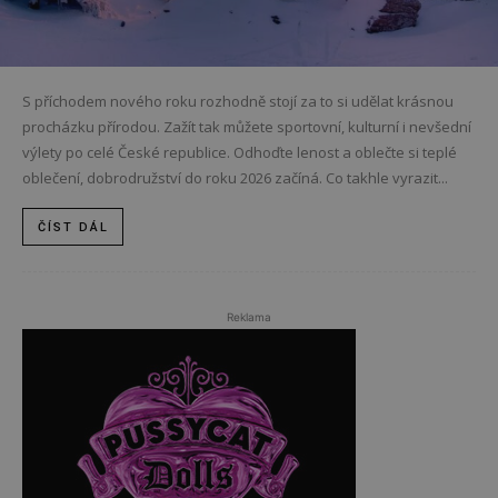
S příchodem nového roku rozhodně stojí za to si udělat krásnou
procházku přírodou. Zažít tak můžete sportovní, kulturní i nevšední
výlety po celé České republice. Odhoďte lenost a oblečte si teplé
oblečení, dobrodružství do roku 2026 začíná. Co takhle vyrazit...
ČÍST DÁL
Reklama