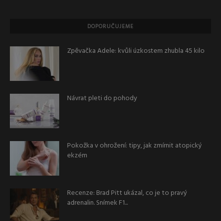
DOPORUČUJEME
Zpěvačka Adele: kvůli úzkostem zhubla 45 kilo
Návrat pleti do pohody
Pokožka v ohrožení: tipy, jak zmírnit atopický
ekzém
Recenze: Brad Pitt ukázal, co je to pravý
adrenalin. Snímek F1...