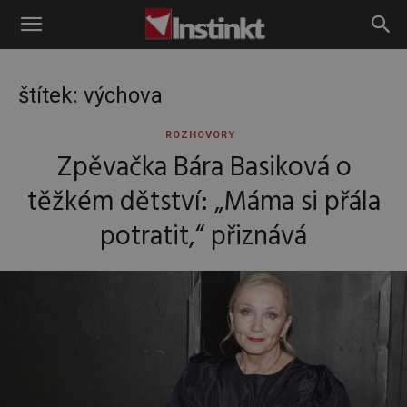
Instinkt
štítek: výchova
ROZHOVORY
Zpěvačka Bára Basiková o
těžkém dětství: „Máma si přála
potratit,“ přiznává