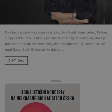
Na všechny strany se usmívá a její zpěv přináší lidem radost. Přitom
si zpěvačka Bára Basiková prošla traumatizujícím dětstvím, které ji
poznamenalo do dnešních dní. Jak sama přiznala, její máma si dítě
nepřála a už od těhotenství to dávala...
ČÍST DÁL
Reklama