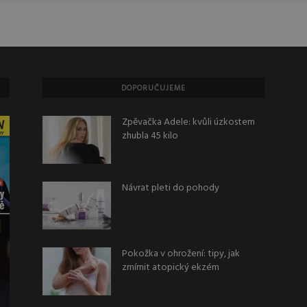
DOPORUČUJEME
Zpěvačka Adele: kvůli úzkostem
zhubla 45 kilo
Návrat pleti do pohody
Pokožka v ohrožení: tipy, jak
zmírnit atopický ekzém