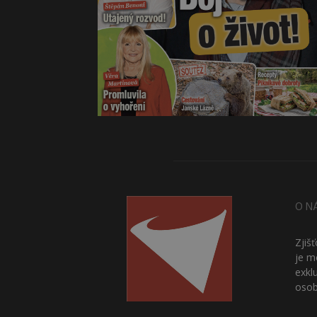
O N
Zjiš
je m
exkl
osob