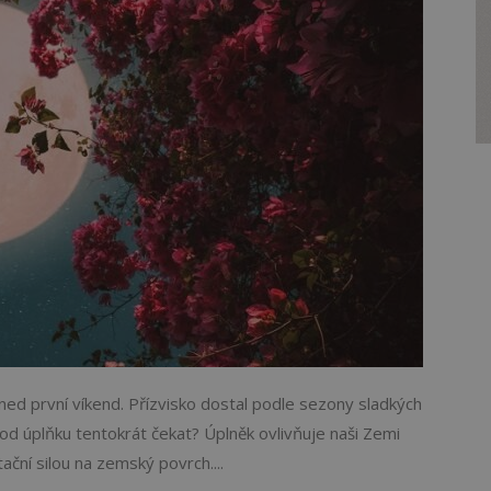
ed první víkend. Přízvisko dostal podle sezony sladkých
od úplňku tentokrát čekat? Úplněk ovlivňuje naši Zemi
ční silou na zemský povrch....