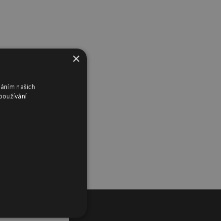
×
váním našich
používání