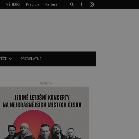
T
VÝHERCI
Pravidla
Kariéra
TĚŽE
PŘEDPLATNÉ
Reklama