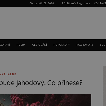
Čtvrtek 06. 08. 2026
Přihlášení / Registrace
KONTAK
Reklama
 ZDRAVÍ
HOBBY
CESTOVÁNÍ
HOROSKOPY
ROZHOVORY
SOU
AKTUÁLNĚ
 bude jahodový. Co přinese?