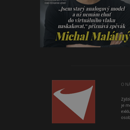
O N
Zjiš
je m
exkl
osob