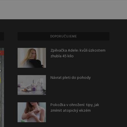
DOPORUČUJEME
Zpěvačka Adele: kvůli úzkostem
zhubla 45 kilo
Návrat pleti do pohody
Pokožka v ohrožení: tipy, jak
zmírnit atopický ekzém