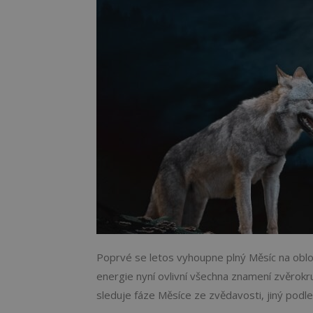
Poprvé se letos vyhoupne plný Měsíc na oblo
energie nyní ovlivní všechna znamení zvěrok
sleduje fáze Měsíce ze zvědavosti, jiný podle ni