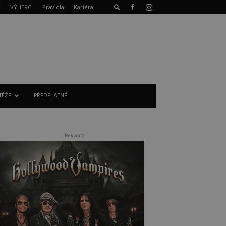
T
VÝHERCI
Pravidla
Kariéra
TĚŽE
PŘEDPLATNÉ
Reklama