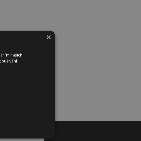
×
váním našich
používání