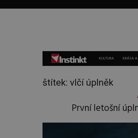
Instinkt
KULTURA
KRÁSA A
štítek: vlčí úplněk
První letošní úpl