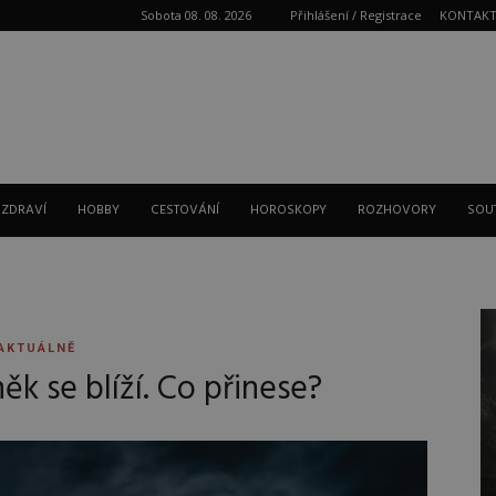
Sobota 08. 08. 2026
Přihlášení / Registrace
KONTAK
Reklama
 ZDRAVÍ
HOBBY
CESTOVÁNÍ
HOROSKOPY
ROZHOVORY
SOU
AKTUÁLNĚ
něk se blíží. Co přinese?