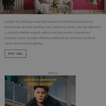
Každý rok vyhlašuje americký barevný institut Pantone barvu,
která bude vévodit danému roku. Barevný odstín vybírají odborníci
z různých odvětví a jejich volba ovlivňuje módní i interiérový
průmysl. Letos se stala vítězkou malinově červená barva, která
nese název Viva Magenta....
ČÍST DÁL
Reklama