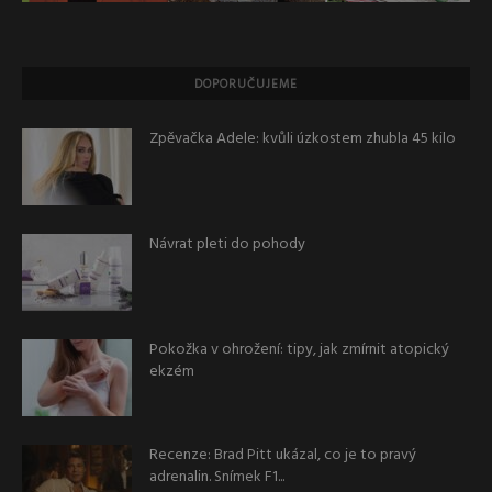
DOPORUČUJEME
Zpěvačka Adele: kvůli úzkostem zhubla 45 kilo
Návrat pleti do pohody
Pokožka v ohrožení: tipy, jak zmírnit atopický
ekzém
Recenze: Brad Pitt ukázal, co je to pravý
adrenalin. Snímek F1...